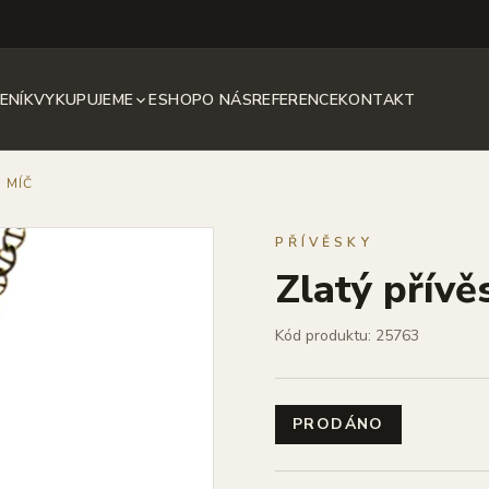
ENÍK
VYKUPUJEME
ESHOP
O NÁS
REFERENCE
KONTAKT
, MÍČ
PŘÍVĚSKY
Zlatý přívě
Kód produktu: 25763
PRODÁNO