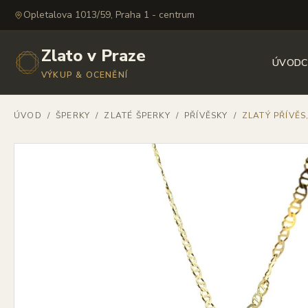
Opletalova 1013/59, Praha 1 - centrum
Zlato v Praze
ÚVOD
C
VÝKUP & OCENĚNÍ
ÚVOD
/
ŠPERKY
/
ZLATÉ ŠPERKY
/
PŘÍVĚSKY
/
ZLATÝ PŘÍVĚS