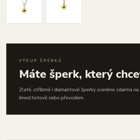
VÝKUP ŠPERKŮ
Máte šperk, který chce
Zlaté, stříbrné i diamantové šperky oceníme zdarma na
ihned hotově nebo převodem.