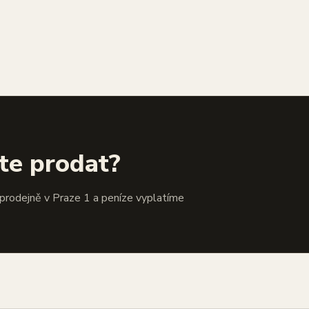
te prodat?
 prodejně v Praze 1 a peníze vyplatíme