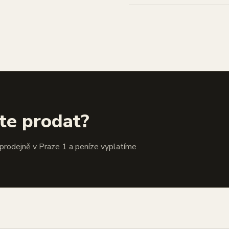
te prodat?
 prodejně v Praze 1 a peníze vyplatíme