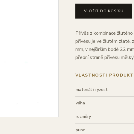
VLOŽIT DO KOŠÍKU
Přívěs z kombinace žlutého 
přívěsu je ve žlutém zlatě,
mm, v nejširším bodě 22 mm.
přední straně přívěsu mělký
VLASTNOSTI PRODUKT
materiál / ryzost
váha
rozměry
punc