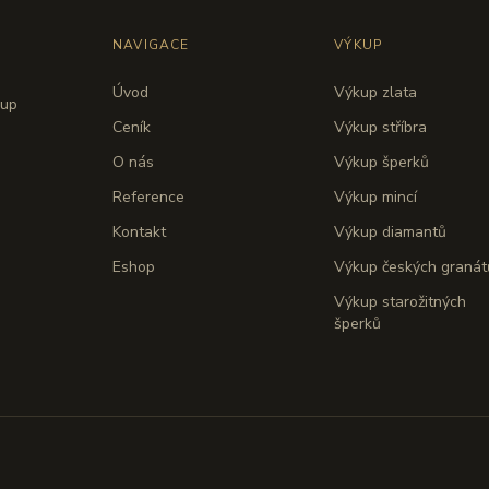
NAVIGACE
VÝKUP
Úvod
Výkup zlata
kup
Ceník
Výkup stříbra
O nás
Výkup šperků
Reference
Výkup mincí
Kontakt
Výkup diamantů
Eshop
Výkup českých granát
Výkup starožitných
šperků