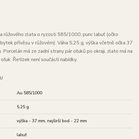
a růžového zlata o ryzosti 585/1000, punc labuť (očko
 zbytek přívěsu v růžovém). Váha 5,25 g, výška včetně očka 37
 Porcelán má ze zadní strany pár oťuků po okraji, zlato má na
 oťuk. Řetízek není součástí nabídky.
U
Au 585/1000
5,25 g
výška - 37 mm, nejširší bod - 22 mm
labuť