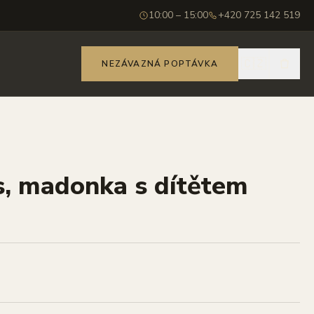
10:00 – 15:00
+420 725 142 519
🇨🇿
NEZÁVAZNÁ POPTÁVKA
s, madonka s dítětem