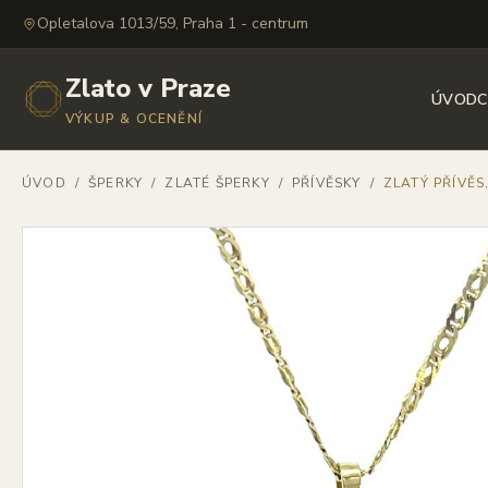
Opletalova 1013/59, Praha 1 - centrum
Zlato v Praze
ÚVOD
C
VÝKUP & OCENĚNÍ
ÚVOD
/
ŠPERKY
/
ZLATÉ ŠPERKY
/
PŘÍVĚSKY
/
ZLATÝ PŘÍVĚS