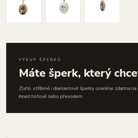
VÝKUP ŠPERKŮ
Máte šperk, který chce
Zlaté, stříbrné i diamantové šperky oceníme zdarma na
ihned hotově nebo převodem.