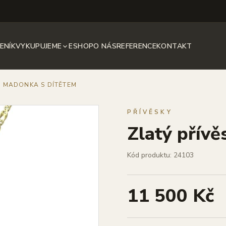
ENÍK
VYKUPUJEME
ESHOP
O NÁS
REFERENCE
KONTAKT
, MADONKA S DÍTĚTEM
PŘÍVĚSKY
Zlatý přívě
Kód produktu: 24103
11 500 Kč