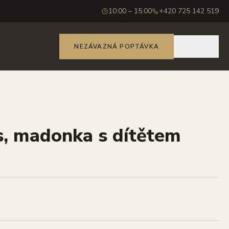
10:00 – 15:00
+420 725 142 519
🇨🇿
NEZÁVAZNÁ POPTÁVKA
s, madonka s dítětem