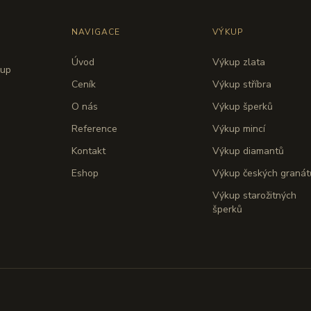
NAVIGACE
VÝKUP
Úvod
Výkup zlata
kup
Ceník
Výkup stříbra
O nás
Výkup šperků
Reference
Výkup mincí
Kontakt
Výkup diamantů
Eshop
Výkup českých granát
Výkup starožitných
šperků