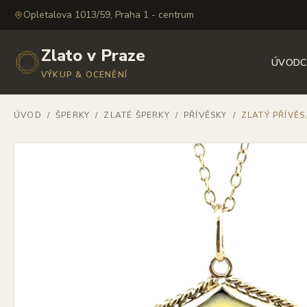
Opletalova 1013/59, Praha 1 - centrum
Zlato v Praze
ÚVOD
C
VÝKUP & OCENĚNÍ
ÚVOD
/
ŠPERKY
/
ZLATÉ ŠPERKY
/
PŘÍVĚSKY
/
ZLATÝ PŘÍVĚS