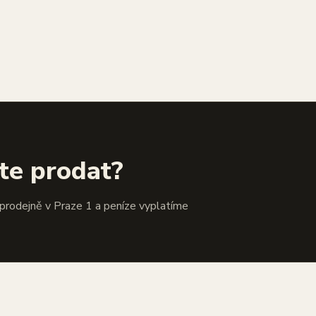
te prodat?
 prodejně v Praze 1 a peníze vyplatíme