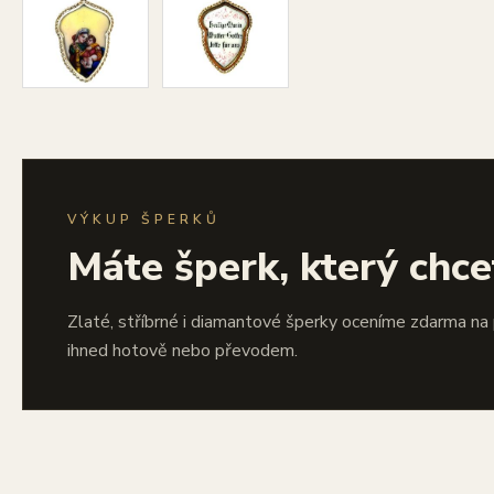
VÝKUP ŠPERKŮ
Máte šperk, který chce
Zlaté, stříbrné i diamantové šperky oceníme zdarma na
ihned hotově nebo převodem.