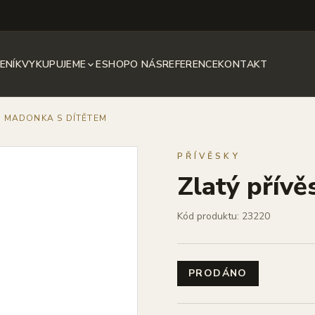
ENÍK
VYKUPUJEME
ESHOP
O NÁS
REFERENCE
KONTAKT
, MADONKA S DÍTĚTEM
PŘÍVĚSKY
Zlatý přívě
Kód produktu: 23220
PRODÁNO