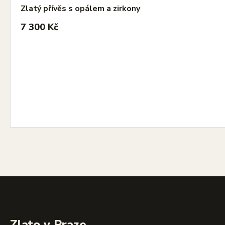
Zlatý přívěs s opálem a zirkony
7 300 Kč
Zlato v Praze