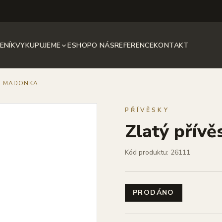
ENÍK
VYKUPUJEME
ESHOP
O NÁS
REFERENCE
KONTAKT
S, MADONKA
PŘÍVĚSKY
Zlatý přív
Kód produktu: 26111
PRODÁNO