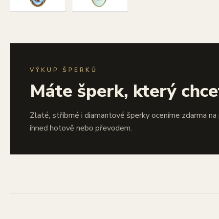
VÝKUP ŠPERKŮ
Máte šperk, který chce
Zlaté, stříbrné i diamantové šperky oceníme zdarma na
ihned hotově nebo převodem.