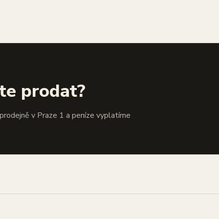
te prodat?
 prodejně v Praze 1 a peníze vyplatíme