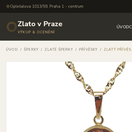
Opletalova 1013/59, Praha 1 - centrum
Zlato v Praze
ÚVOD
C
VÝKUP & OCENĚNÍ
ÚVOD
/
ŠPERKY
/
ZLATÉ ŠPERKY
/
PŘÍVĚSKY
/
ZLATÝ PŘÍVĚ