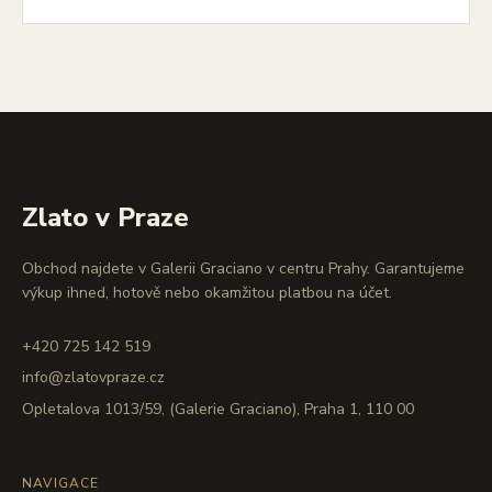
Zlato v Praze
Obchod najdete v Galerii Graciano v centru Prahy. Garantujeme
výkup ihned, hotově nebo okamžitou platbou na účet.
+420 725 142 519
info@zlatovpraze.cz
Opletalova 1013/59, (Galerie Graciano), Praha 1, 110 00
NAVIGACE