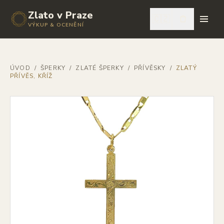
Zlato v Praze
🇨🇿
VÝKUP & OCENĚNÍ
ÚVOD
/
ŠPERKY
/
ZLATÉ ŠPERKY
/
PŘÍVĚSKY
/
ZLATÝ
PŘÍVĚS, KŘÍŽ