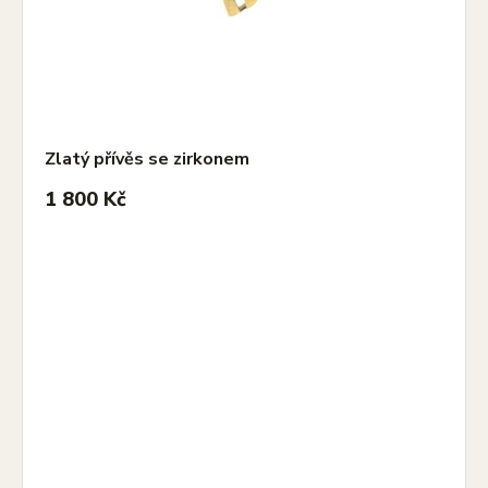
Zlatý přívěs se zirkonem
1 800 Kč