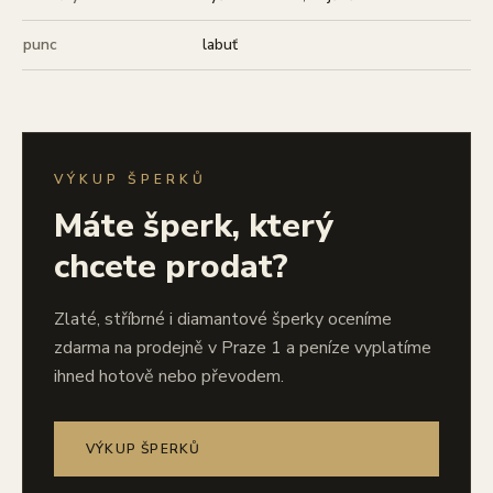
punc
labuť
VÝKUP ŠPERKŮ
Máte šperk, který
chcete prodat?
Zlaté, stříbrné i diamantové šperky oceníme
zdarma na prodejně v Praze 1 a peníze vyplatíme
ihned hotově nebo převodem.
VÝKUP ŠPERKŮ