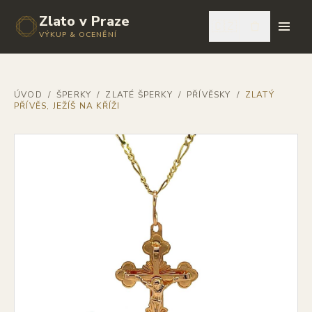
Zlato v Praze
🇨🇿
VÝKUP & OCENĚNÍ
ÚVOD
/
ŠPERKY
/
ZLATÉ ŠPERKY
/
PŘÍVĚSKY
/
ZLATÝ
PŘÍVĚS, JEŽÍŠ NA KŘÍŽI