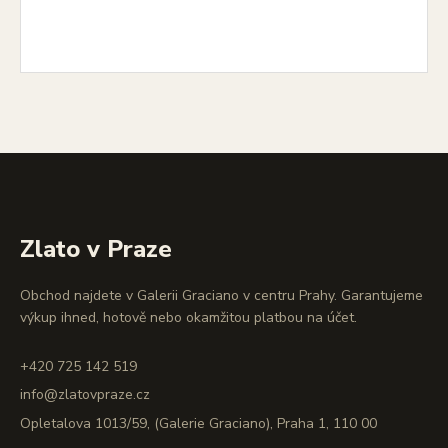
Zlato v Praze
Obchod najdete v Galerii Graciano v centru Prahy. Garantujeme
výkup ihned, hotově nebo okamžitou platbou na účet.
+420 725 142 519
info@zlatovpraze.cz
Opletalova 1013/59, (Galerie Graciano), Praha 1, 110 00