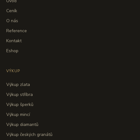
Úvod
Ceník
O nás
Reference
Kontakt
Eshop
VÝKUP
Výkup zlata
Výkup stříbra
Výkup šperků
Výkup mincí
Výkup diamantů
Výkup českých granátů