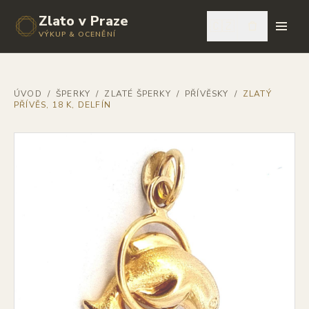
Zlato v Praze
🇨🇿
VÝKUP & OCENĚNÍ
ÚVOD
/
ŠPERKY
/
ZLATÉ ŠPERKY
/
PŘÍVĚSKY
/
ZLATÝ
PŘÍVĚS, 18 K, DELFÍN