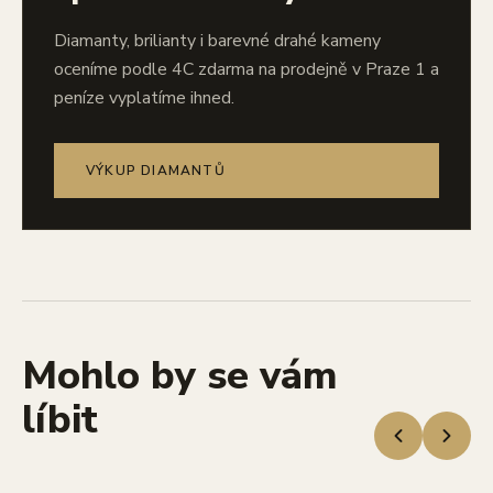
Diamanty, brilianty i barevné drahé kameny
oceníme podle 4C zdarma na prodejně v Praze 1 a
peníze vyplatíme ihned.
VÝKUP DIAMANTŮ
Mohlo by se vám
líbit