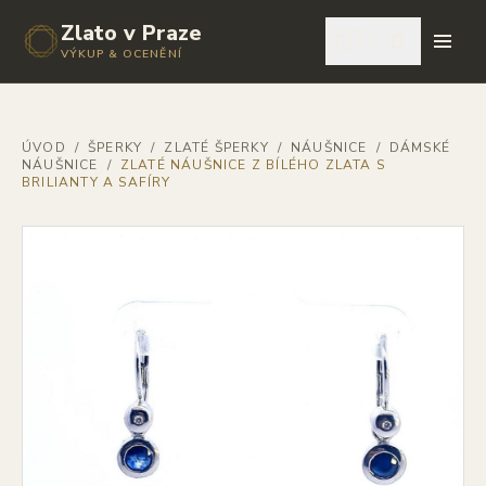
Zlato v Praze
🇨🇿
VÝKUP & OCENĚNÍ
ÚVOD
/
ŠPERKY
/
ZLATÉ ŠPERKY
/
NÁUŠNICE
/
DÁMSKÉ
NÁUŠNICE
/
ZLATÉ NÁUŠNICE Z BÍLÉHO ZLATA S
BRILIANTY A SAFÍRY