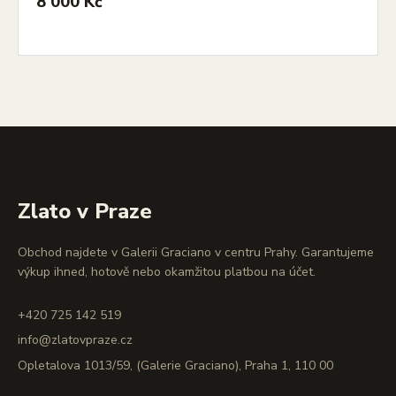
8 000 Kč
Zlato v Praze
Obchod najdete v Galerii Graciano v centru Prahy. Garantujeme
výkup ihned, hotově nebo okamžitou platbou na účet.
+420 725 142 519
info@zlatovpraze.cz
Opletalova 1013/59, (Galerie Graciano), Praha 1, 110 00