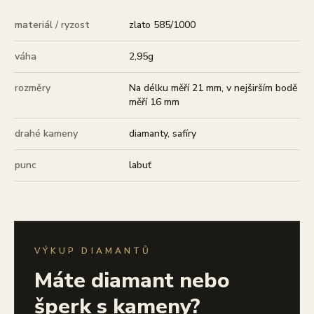
materiál / ryzost
zlato 585/1000
váha
2,95g
rozměry
Na délku měří 21 mm, v nejširším bodě
měří 16 mm
drahé kameny
diamanty, safíry
punc
labuť
VÝKUP DIAMANTŮ
Máte diamant nebo
šperk s kameny?