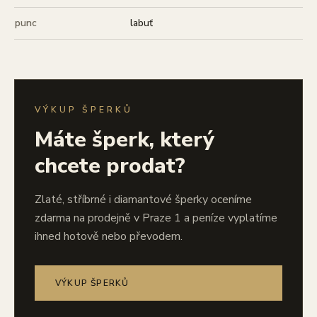
punc
labuť
VÝKUP ŠPERKŮ
Máte šperk, který
chcete prodat?
Zlaté, stříbrné i diamantové šperky oceníme
zdarma na prodejně v Praze 1 a peníze vyplatíme
ihned hotově nebo převodem.
VÝKUP ŠPERKŮ