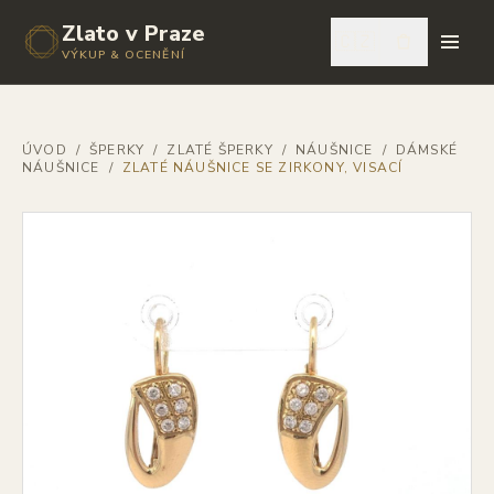
Zlato v Praze
🇨🇿
VÝKUP & OCENĚNÍ
ÚVOD
/
ŠPERKY
/
ZLATÉ ŠPERKY
/
NÁUŠNICE
/
DÁMSKÉ
NÁUŠNICE
/
ZLATÉ NÁUŠNICE SE ZIRKONY, VISACÍ