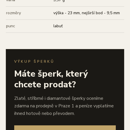
rozměry
výška - 23 mm, nejširší bod - 9,5 mm
punc
labuť
VÝKUP ŠPERKŮ
Máte šperk, který
chcete prodat?
Zlaté, stříbrné i diamantové šperky oceníme
zdarma na prodejně v Praze 1 a peníze vyplatíme
ihned hotově nebo převodem.