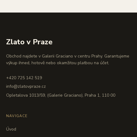
Zlato v Praze
Obchod najdete v Galerii Graciano v centru Prahy. Garantujeme
výkup ihned, hotově nebo okamžitou platbou na účet.
+420 725 142 519
info@zlatovpraze.cz
Opletalova 1013/59, (Galerie Graciano), Praha 1, 110 00
NAVIGACE
Úvod