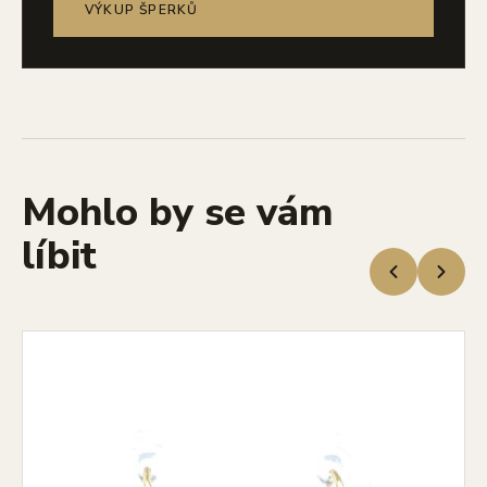
VÝKUP ŠPERKŮ
Mohlo by se vám
líbit