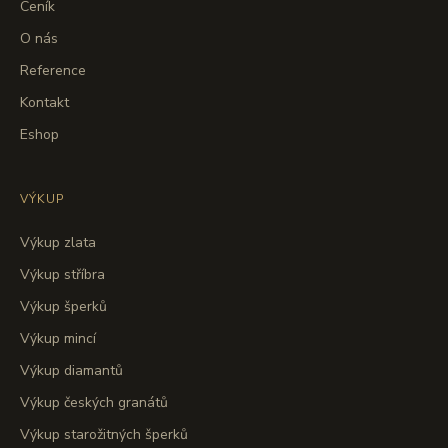
Ceník
O nás
Reference
Kontakt
Eshop
VÝKUP
Výkup zlata
Výkup stříbra
Výkup šperků
Výkup mincí
Výkup diamantů
Výkup českých granátů
Výkup starožitných šperků