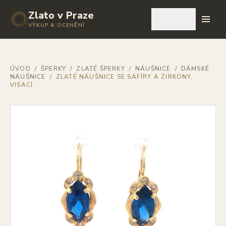
Zlato v Praze
🇨🇿
VÝKUP & OCENĚNÍ
ÚVOD
/
ŠPERKY
/
ZLATÉ ŠPERKY
/
NÁUŠNICE
/
DÁMSKÉ
NÁUŠNICE
/
ZLATÉ NÁUŠNICE SE SAFÍRY A ZIRKONY,
VISACÍ