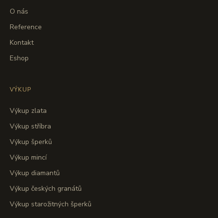
O nás
Reference
Kontakt
Eshop
VÝKUP
Výkup zlata
Výkup stříbra
Výkup šperků
Výkup mincí
Výkup diamantů
Výkup českých granátů
Výkup starožitných šperků