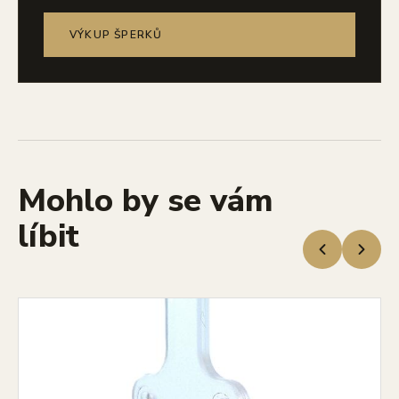
VÝKUP ŠPERKŮ
Mohlo by se vám
líbit