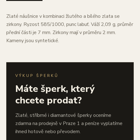
Zlaté náušnice v kombinaci žlutého a bílého zlata se
zirkony. Ryzost 585/1000, punc labuť. Váží 2,09 g, průměr
přední části je 7 mm. Zirkony mají v průměru 2 mm.
Kameny jsou syntetické.
VÝKUP ŠPERKŮ
Máte šperk, který
chcete prodat?
Zlaté, stříbrné i diamantové šperky oceníme
zdarma na prodejně v Praze 1 a peníze vyplatíme
ihned hotově nebo převodem.