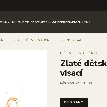
ENÍK
VYKUPUJEME
ESHOP
O NÁS
REFERENCE
KONTAKT
ŠNICE
/
ZLATÉ DĚTSKÉ NÁUŠNICE S RUBÍNY, VISACÍ
DĚTSKÉ NÁUŠNICE
Zlaté dětsk
visací
Kód produktu: 20198
PRODÁNO