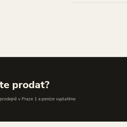
te prodat?
 prodejně v Praze 1 a peníze vyplatíme