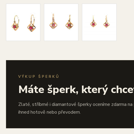
VÝKUP ŠPERKŮ
Máte šperk, který chce
Zlaté, stříbrné i diamantové šperky oceníme zdarma na
ihned hotově nebo převodem.