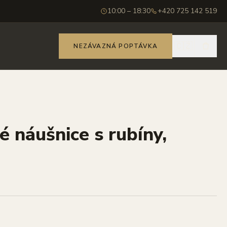
10:00 – 18:30
+420 725 142 519
🇨🇿
NEZÁVAZNÁ POPTÁVKA
é náušnice s rubíny,