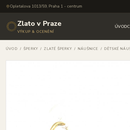
Opletalova 1013/59, Praha 1 - centrum
Zlato v Praze
ÚVOD
C
VÝKUP & OCENĚNÍ
ÚVOD
/
ŠPERKY
/
ZLATÉ ŠPERKY
/
NÁUŠNICE
/
DĚTSKÉ NÁU