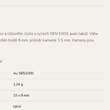
o a růžového zlata o ryzosti 585/1000, punc labuť. Váha
širším bodě 8 mm, průměr kamene 3,5 mm. Kameny jsou
U
Au 585/1000
1,24 g
15 x 8 mm
labuť