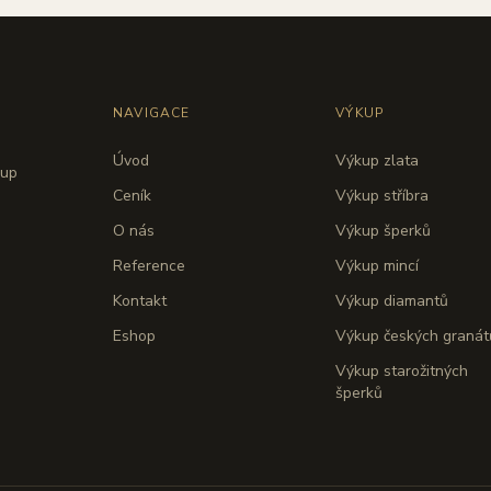
NAVIGACE
VÝKUP
Úvod
Výkup zlata
kup
Ceník
Výkup stříbra
O nás
Výkup šperků
Reference
Výkup mincí
Kontakt
Výkup diamantů
Eshop
Výkup českých granát
Výkup starožitných
šperků