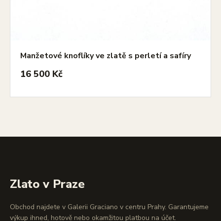
Manžetové knoflíky ve zlatě s perletí a safíry
16 500 Kč
Zlato v Praze
Obchod najdete v Galerii Graciano v centru Prahy. Garantujeme
výkup ihned, hotově nebo okamžitou platbou na účet.