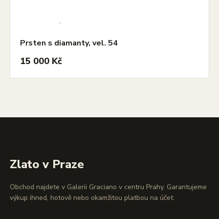
Prsten s diamanty, vel. 54
15 000 Kč
Zlato v Praze
Obchod najdete v Galerii Graciano v centru Prahy. Garantujeme
výkup ihned, hotově nebo okamžitou platbou na účet.