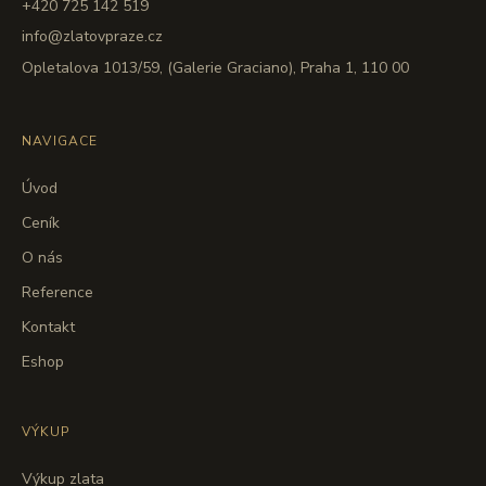
+420 725 142 519
info@zlatovpraze.cz
Opletalova 1013/59, (Galerie Graciano), Praha 1, 110 00
NAVIGACE
Úvod
Ceník
O nás
Reference
Kontakt
Eshop
VÝKUP
Výkup zlata