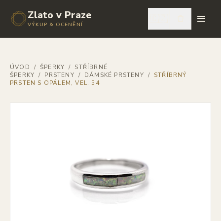
Zlato v Praze
🇨🇿
VÝKUP & OCENĚNÍ
ÚVOD
/
ŠPERKY
/
STŘÍBRNÉ
ŠPERKY
/
PRSTENY
/
DÁMSKÉ PRSTENY
/
STŘÍBRNÝ
PRSTEN S OPÁLEM, VEL. 54