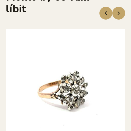
líbit