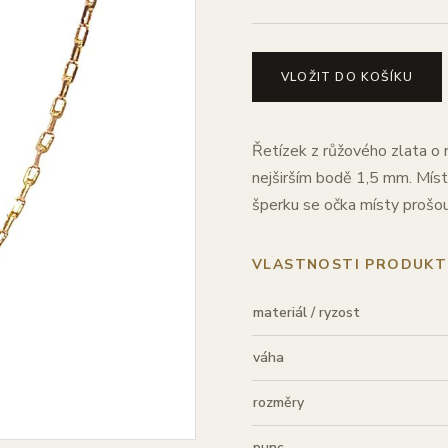
VLOŽIT DO KOŠÍKU
Řetízek z růžového zlata o 
nejširším bodě 1,5 mm. Míst
šperku se očka místy prošou
VLASTNOSTI PRODUKT
materiál / ryzost
váha
rozměry
punc