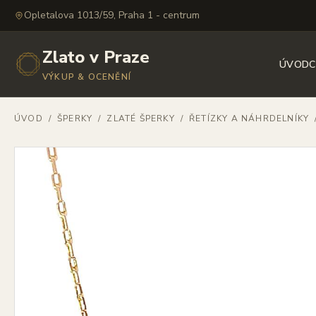
Opletalova 1013/59, Praha 1 - centrum
Zlato v Praze
ÚVOD
C
VÝKUP & OCENĚNÍ
ÚVOD
/
ŠPERKY
/
ZLATÉ ŠPERKY
/
ŘETÍZKY A NÁHRDELNÍKY