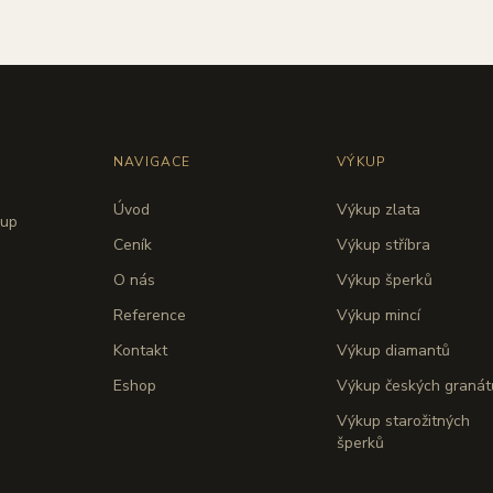
NAVIGACE
VÝKUP
Úvod
Výkup zlata
kup
Ceník
Výkup stříbra
O nás
Výkup šperků
Reference
Výkup mincí
Kontakt
Výkup diamantů
Eshop
Výkup českých granát
Výkup starožitných
šperků