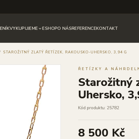
ENÍK
VYKUPUJEME
ESHOP
O NÁS
REFERENCE
KONTAKT
/
STAROŽITNÝ ZLATÝ ŘETÍZEK, RAKOUSKO-UHERSKO, 3,94 G
ŘETÍZKY A NÁHRDEL
Starožitný 
Uhersko, 3,
Kód produktu: 25782
8 500 Kč