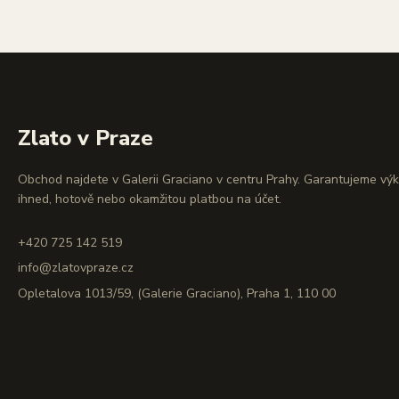
Zlato v Praze
Obchod najdete v Galerii Graciano v centru Prahy. Garantujeme vý
ihned, hotově nebo okamžitou platbou na účet.
+420 725 142 519
info@zlatovpraze.cz
Opletalova 1013/59, (Galerie Graciano), Praha 1, 110 00