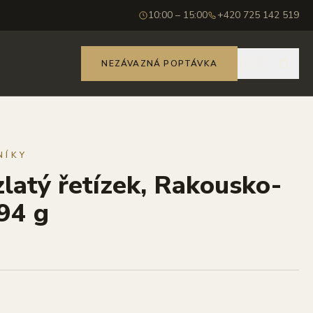
10:00 – 15:00
+420 725 142 519
🇨🇿
NEZÁVAZNÁ POPTÁVKA
NÍKY
zlatý řetízek, Rakousko-
94 g