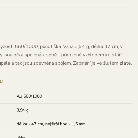
ryzosti 580/1000, punc liška. Váha 3,94 g, délka 47 cm, v
y jsou očka spojená k sobě - přirozeně vzhledem ke stáří
pala a tak jsou zpevněna spojem. Zapínání je ve žlutém zlatě.
U
Au 580/1000
3,94 g
délka - 47 cm, nejširší bod - 1,5 mm
liška