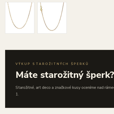
VÝKUP STAROŽITNÝCH ŠPERKŮ
Máte starožitný šperk
Starožitné, art deco a značkové kusy oceníme nad ráme
1.