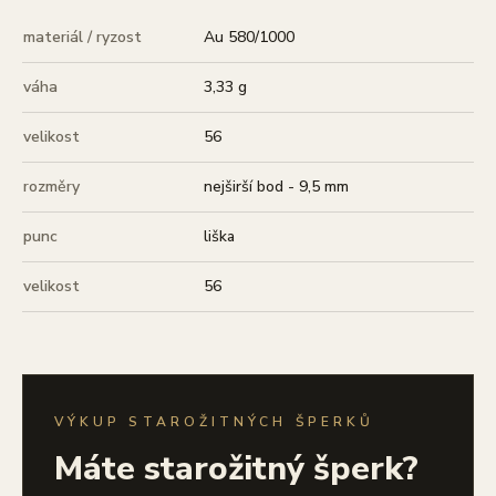
materiál / ryzost
Au 580/1000
váha
3,33 g
velikost
56
rozměry
nejširší bod - 9,5 mm
punc
liška
velikost
56
VÝKUP STAROŽITNÝCH ŠPERKŮ
Máte starožitný šperk?