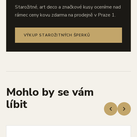
Starožitné, art deco a značkové kusy oceníme nad
rámec ceny kovu zdarma na prodejně v Praze 1.
VÝKUP STAROŽITNÝCH ŠPERKŮ
Mohlo by se vám
líbit