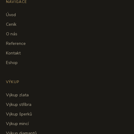
NAVIGACE
Úvod
Ceník
O nás
Reference
Kontakt
Eshop
VÝKUP
Výkup zlata
Výkup stříbra
Výkup šperků
Výkup mincí
Výkup diamantů