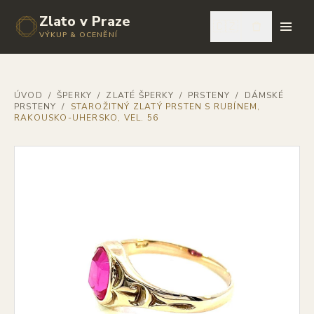
Zlato v Praze
🇨🇿
VÝKUP & OCENĚNÍ
ÚVOD
/
ŠPERKY
/
ZLATÉ ŠPERKY
/
PRSTENY
/
DÁMSKÉ
PRSTENY
/
STAROŽITNÝ ZLATÝ PRSTEN S RUBÍNEM,
RAKOUSKO-UHERSKO, VEL. 56