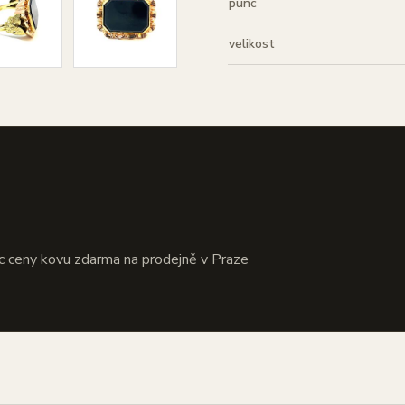
punc
velikost
?
c ceny kovu zdarma na prodejně v Praze