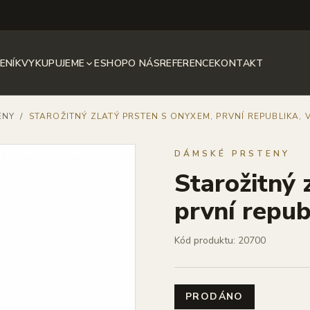
ENÍK
VYKUPUJEME
ESHOP
O NÁS
REFERENCE
KONTAKT
ENY
/
STAROŽITNÝ ZLATÝ PRSTEN S ONYXEM, PRVNÍ REPUBLIKA, V
DÁMSKÉ PRSTENY
Starožitný 
první republ
Kód produktu: 20700
PRODÁNO