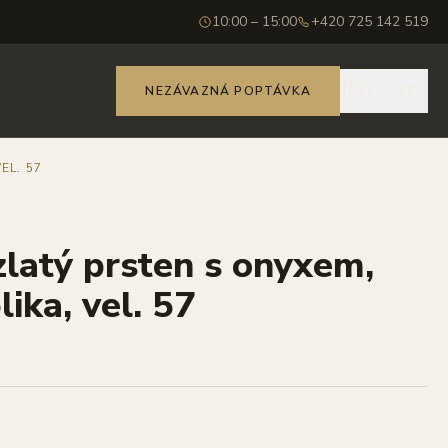
10:00 – 15:00
+420 725 142 519
🇨🇿
NEZÁVAZNÁ POPTÁVKA
EL. 57
zlatý prsten s onyxem,
ika, vel. 57