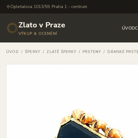
Opletalova 1013/59, Praha 1 - centrum
Zlato v Praze
ÚVOD
C
VÝKUP & OCENĚNÍ
ÚVOD
/
ŠPERKY
/
ZLATÉ ŠPERKY
/
PRSTENY
/
DÁMSKÉ PRST