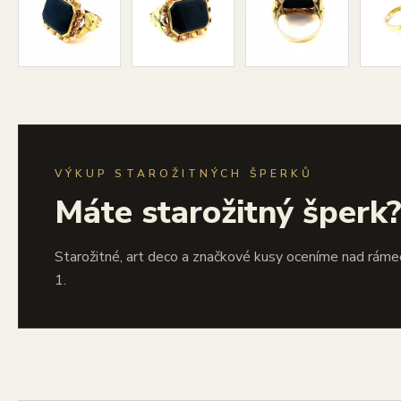
VÝKUP STAROŽITNÝCH ŠPERKŮ
Máte starožitný šperk
Starožitné, art deco a značkové kusy oceníme nad ráme
1.