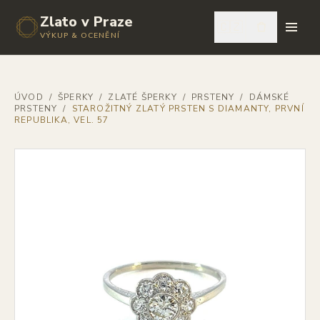
Zlato v Praze
🇨🇿
VÝKUP & OCENĚNÍ
ÚVOD
/
ŠPERKY
/
ZLATÉ ŠPERKY
/
PRSTENY
/
DÁMSKÉ
PRSTENY
/
STAROŽITNÝ ZLATÝ PRSTEN S DIAMANTY, PRVNÍ
REPUBLIKA, VEL. 57