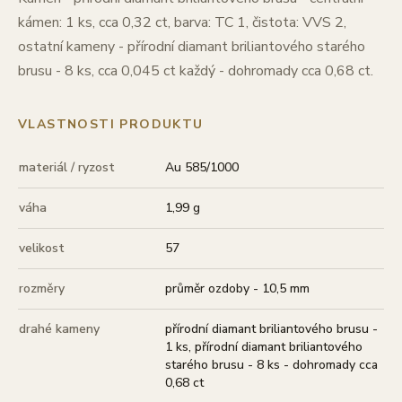
kámen: 1 ks, cca 0,32 ct, barva: TC 1, čistota: VVS 2,
ostatní kameny - přírodní diamant briliantového starého
brusu - 8 ks, cca 0,045 ct každý - dohromady cca 0,68 ct.
VLASTNOSTI PRODUKTU
materiál / ryzost
Au 585/1000
váha
1,99 g
velikost
57
rozměry
průměr ozdoby - 10,5 mm
drahé kameny
přírodní diamant briliantového brusu -
1 ks, přírodní diamant briliantového
starého brusu - 8 ks - dohromady cca
0,68 ct