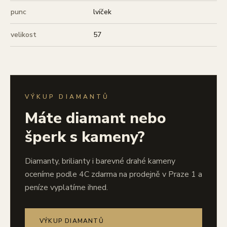
punc
lvíček
velikost
57
VÝKUP DIAMANTŮ
Máte diamant nebo
šperk s kameny?
Diamanty, brilianty i barevné drahé kameny
oceníme podle 4C zdarma na prodejně v Praze 1 a
peníze vyplatíme ihned.
VÝKUP DIAMANTŮ