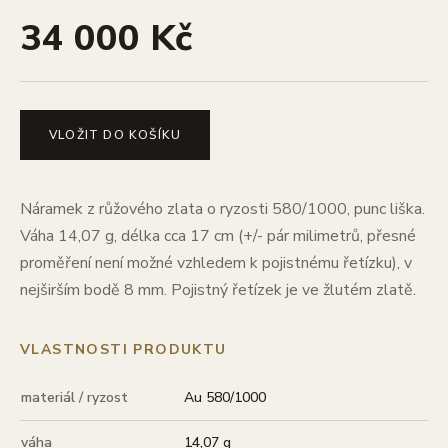
34 000 Kč
VLOŽIT DO KOŠÍKU
Náramek z růžového zlata o ryzosti 580/1000, punc liška.
Váha 14,07 g, délka cca 17 cm (+/- pár milimetrů, přesné
proměření není možné vzhledem k pojistnému řetízku), v
nejširším bodě 8 mm. Pojistný řetízek je ve žlutém zlatě.
VLASTNOSTI PRODUKTU
materiál / ryzost
Au 580/1000
váha
14,07 g