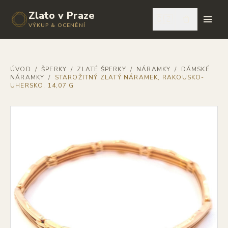
Zlato v Praze
🇨🇿
VÝKUP & OCENĚNÍ
ÚVOD
/
ŠPERKY
/
ZLATÉ ŠPERKY
/
NÁRAMKY
/
DÁMSKÉ
NÁRAMKY
/
STAROŽITNÝ ZLATÝ NÁRAMEK, RAKOUSKO-
UHERSKO, 14,07 G