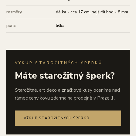
rozměry
délka - cca 17 cm, nejširší bod - 8 mm
punc
liška
VÝKUP STAROŽITNÝCH ŠPERKŮ
Máte starožitný šperk?
Starožitné, art deco a značkové kusy oceníme nad
rámec ceny kovu zdarma na prodejně v Praze 1.
VÝKUP STAROŽITNÝCH ŠPERKŮ