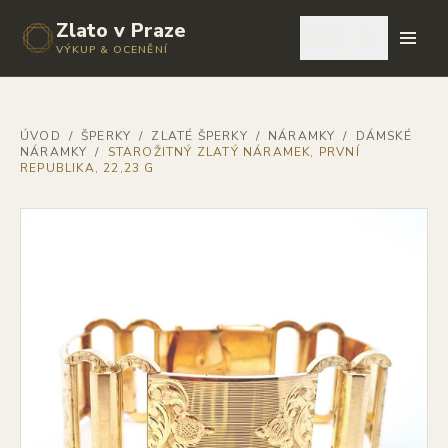
Zlato v Praze
🇨🇿
VÝKUP & OCENĚNÍ
ÚVOD
/
ŠPERKY
/
ZLATÉ ŠPERKY
/
NÁRAMKY
/
DÁMSKÉ
NÁRAMKY
/
STAROŽITNÝ ZLATÝ NÁRAMEK, PRVNÍ
REPUBLIKA, 22,23 G