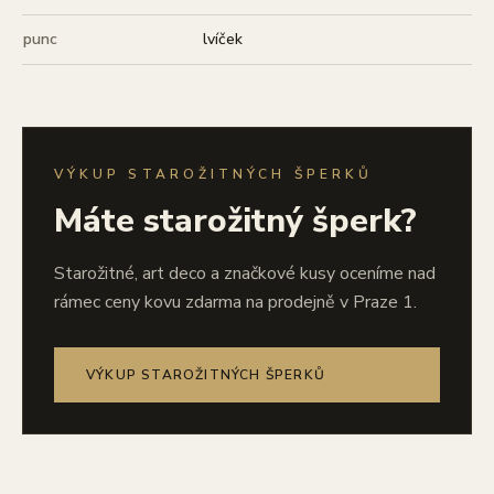
punc
lvíček
VÝKUP STAROŽITNÝCH ŠPERKŮ
Máte starožitný šperk?
Starožitné, art deco a značkové kusy oceníme nad
rámec ceny kovu zdarma na prodejně v Praze 1.
VÝKUP STAROŽITNÝCH ŠPERKŮ