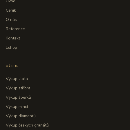
Úvod
Ceník
O nás
Reference
Kontakt
Eshop
VÝKUP
Výkup zlata
Výkup stříbra
Výkup šperků
Výkup mincí
Výkup diamantů
Výkup českých granátů