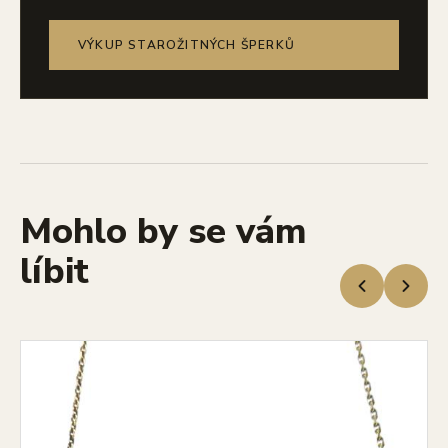
VÝKUP STAROŽITNÝCH ŠPERKŮ
Mohlo by se vám
líbit