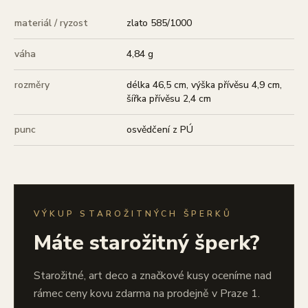
materiál / ryzost
zlato 585/1000
váha
4,84 g
rozměry
délka 46,5 cm, výška přívěsu 4,9 cm,
šířka přívěsu 2,4 cm
punc
osvědčení z PÚ
VÝKUP STAROŽITNÝCH ŠPERKŮ
Máte starožitný šperk?
Starožitné, art deco a značkové kusy oceníme nad
rámec ceny kovu zdarma na prodejně v Praze 1.