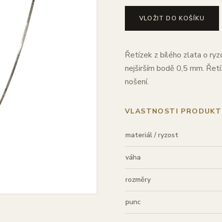
VLOŽIT DO KOŠÍKU
Řetízek z bílého zlata o ry
nejširším bodě 0,5 mm. Řetí
nošení.
VLASTNOSTI PRODUKT
materiál / ryzost
váha
rozměry
punc