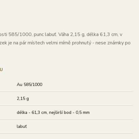
zosti 585/1000, punc labuť. Váha 2,15 g, délka 61,3 cm, v
zek je na pár místech velmi mírně prohnutý - nese známky po
U
Au 585/1000
2,15 g
délka - 61,3 cm, nejširší bod - 0,5 mm
labuť