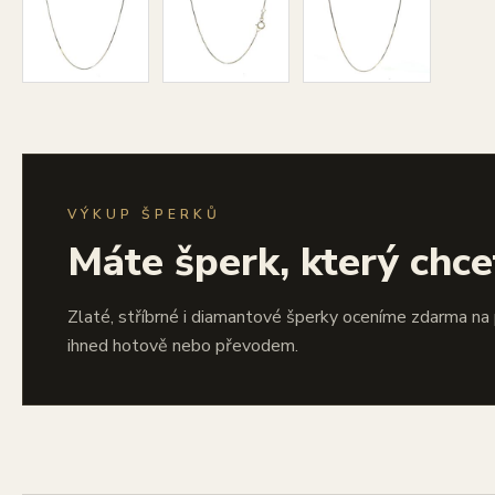
VÝKUP ŠPERKŮ
Máte šperk, který chce
Zlaté, stříbrné i diamantové šperky oceníme zdarma na
ihned hotově nebo převodem.