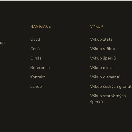
NAVIGACE
VÝKUP
Úvod
Výkup zlata
kup
Ceník
Výkup stříbra
O nás
Výkup šperků
Reference
Výkup mincí
Kontakt
Výkup diamantů
Eshop
Výkup českých granát
Výkup starožitných
šperků