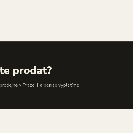
te prodat?
 prodejně v Praze 1 a peníze vyplatíme