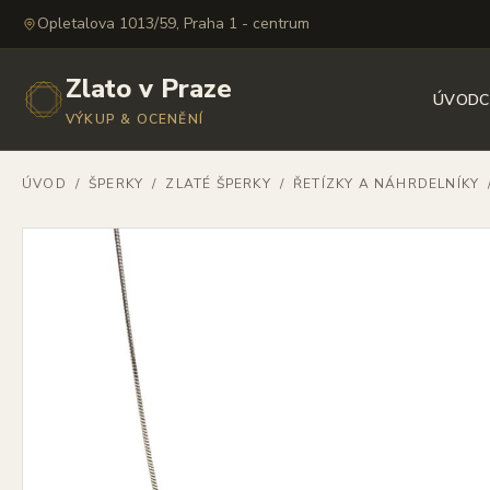
Opletalova 1013/59, Praha 1 - centrum
Zlato v Praze
ÚVOD
C
VÝKUP & OCENĚNÍ
ÚVOD
/
ŠPERKY
/
ZLATÉ ŠPERKY
/
ŘETÍZKY A NÁHRDELNÍKY