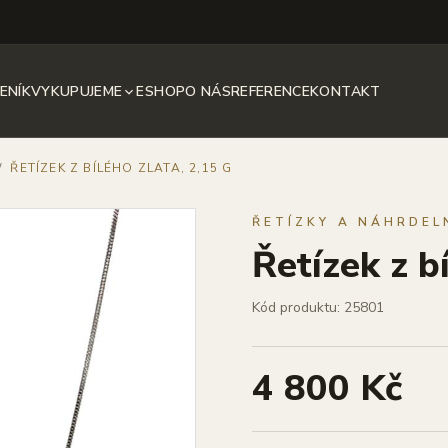
ENÍK
VYKUPUJEME
ESHOP
O NÁS
REFERENCE
KONTAKT
/
ŘETÍZEK Z BÍLÉHO ZLATA, 2,15 G
ŘETÍZKY A NÁHRDEL
Řetízek z b
Kód produktu: 25801
4 800 Kč