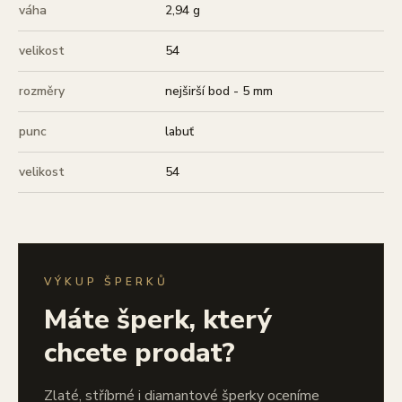
váha
2,94 g
velikost
54
rozměry
nejširší bod - 5 mm
punc
labuť
velikost
54
VÝKUP ŠPERKŮ
Máte šperk, který
chcete prodat?
Zlaté, stříbrné i diamantové šperky oceníme