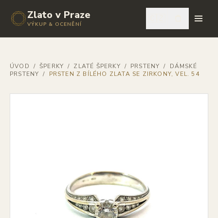
Zlato v Praze
🇨🇿
VÝKUP & OCENĚNÍ
ÚVOD
/
ŠPERKY
/
ZLATÉ ŠPERKY
/
PRSTENY
/
DÁMSKÉ
PRSTENY
/
PRSTEN Z BÍLÉHO ZLATA SE ZIRKONY, VEL. 54