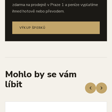
zdarma na prodejně v Praze 1 a peníze vyplatíme
ihned hotově nebo převodem.
VÝKUP ŠPERKŮ
Mohlo by se vám
líbit