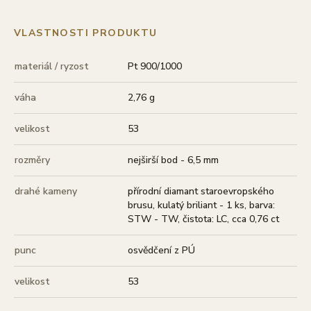
VLASTNOSTI PRODUKTU
materiál / ryzost
Pt 900/1000
váha
2,76 g
velikost
53
rozměry
nejširší bod - 6,5 mm
drahé kameny
přírodní diamant staroevropského
brusu, kulatý briliant - 1 ks, barva:
STW - TW, čistota: LC, cca 0,76 ct
punc
osvědčení z PÚ
velikost
53