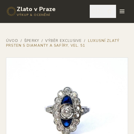
Zlato v Praze
🇨🇿
VÝKUP & OCENĚNÍ
ÚVOD
/
ŠPERKY
/
VÝBĚR EXCLUSIVE
/
LUXUSNÍ ZLATÝ
PRSTEN S DIAMANTY A SAFÍRY, VEL. 51