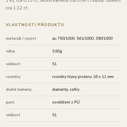
1 ks, cca 0,19 ct, okolní kameny cca 0,06 ct každý. Celkem
cca 1,12 ct.
VLASTNOSTI PRODUKTU
materiál / ryzost
au 750/1000, 541/1000, 390/1000
váha
3,60g
velikost
51
rozměry
rozměry hlavy prstenu 18 x 11 mm
drahé kameny
diamanty, safíry
punc
osvědčení z PÚ
velikost
51