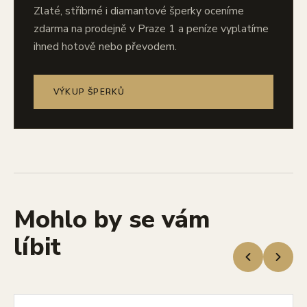
Zlaté, stříbrné i diamantové šperky oceníme
zdarma na prodejně v Praze 1 a peníze vyplatíme
ihned hotově nebo převodem.
VÝKUP ŠPERKŮ
Mohlo by se vám
líbit