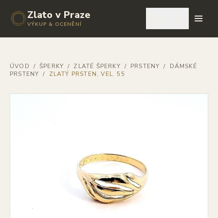
Zlato v Praze
🇨🇿
VÝKUP & OCENĚNÍ
ÚVOD
/
ŠPERKY
/
ZLATÉ ŠPERKY
/
PRSTENY
/
DÁMSKÉ
PRSTENY
/
ZLATÝ PRSTEN, VEL. 55