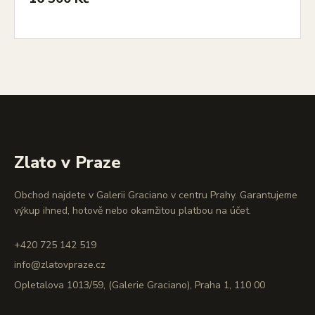
Zlato v Praze
Obchod najdete v Galerii Graciano v centru Prahy. Garantujeme
výkup ihned, hotově nebo okamžitou platbou na účet.
+420 725 142 519
info@zlatovpraze.cz
Opletalova 1013/59, (Galerie Graciano), Praha 1, 110 00