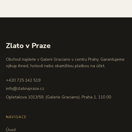
Zlato v Praze
Obchod najdete v Galerii Graciano v centru Prahy. Garantujeme
výkup ihned, hotově nebo okamžitou platbou na účet.
+420 725 142 519
info@zlatovpraze.cz
Opletalova 1013/59, (Galerie Graciano), Praha 1, 110 00
NAVIGACE
Úvod