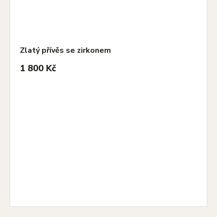
Zlatý přívěs se zirkonem
1 800 Kč