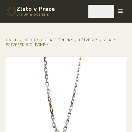
Zlato v Praze
🇨🇿
VÝKUP & OCENĚNÍ
ÚVOD
/
ŠPERKY
/
ZLATÉ ŠPERKY
/
PŘÍVĚSKY
/
ZLATÝ
PŘÍVĚSEK S OLIVÍNEM