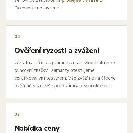
se rovnou zastavte na
prodejně v Praze 1
.
Ocenění je nezávazné.
02
Ověření ryzosti a zvážení
U zlata a stříbra zjistíme ryzost a zkontrolujeme
puncovní značky. Diamanty otestujeme
certifikovaným testerem. Vše zvážíme na úředně
ověřené váze. Vše před vámi a bez poškození.
03
Nabídka ceny