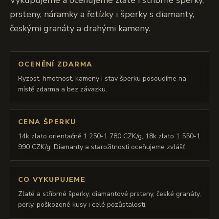
Vykupujeme a oceňujeme zlaté i stříbrné šperky,
prsteny, náramky a řetízky i šperky s diamanty,
českými granáty a drahými kameny.
OCENĚNÍ ZDARMA
Ryzost, hmotnost, kameny i stav šperku posoudíme na
místě zdarma a bez závazku.
CENA ŠPERKU
14k zlato orientačně 1 250-1 780 CZK/g, 18k zlato 1 550-1
990 CZK/g. Diamanty a starožitnosti oceňujeme zvlášť.
CO VYKUPUJEME
Zlaté a stříbrné šperky, diamantové prsteny, české granáty,
perly, poškozené kusy i celé pozůstalosti.