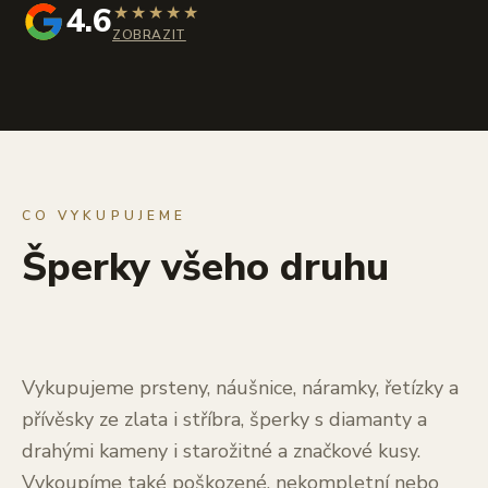
4.6
★
★
★
★
★
ZOBRAZIT
CO VYKUPUJEME
Šperky všeho druhu
Vykupujeme prsteny, náušnice, náramky, řetízky a
přívěsky ze zlata i stříbra, šperky s diamanty a
drahými kameny i starožitné a značkové kusy.
Vykoupíme také poškozené, nekompletní nebo