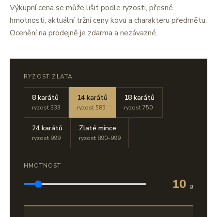
Výkupní cena se může lišit podle ryzosti, přesné
hmotnosti, aktuální tržní ceny kovu a charakteru předmětu.
Ocenění na prodejně je zdarma a nezávazné.
RYZOST ZLATA
8 karátů
14 karátů
18 karátů
ryzost 333
ryzost 585
ryzost 750
24 karátů
Zlaté mince
ryzost 999
ryzost 890–999
HMOTNOST
10
g