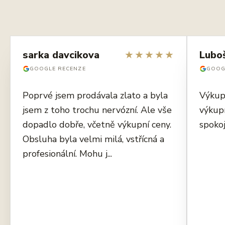
sarka davcikova
★
★
★
★
★
Lubo
GOOGLE RECENZE
GOOG
Poprvé jsem prodávala zlato a byla
Výkup
jsem z toho trochu nervózní. Ale vše
výkup
dopadlo dobře, včetně výkupní ceny.
spokoj
Obsluha byla velmi milá, vstřícná a
profesionální. Mohu j...