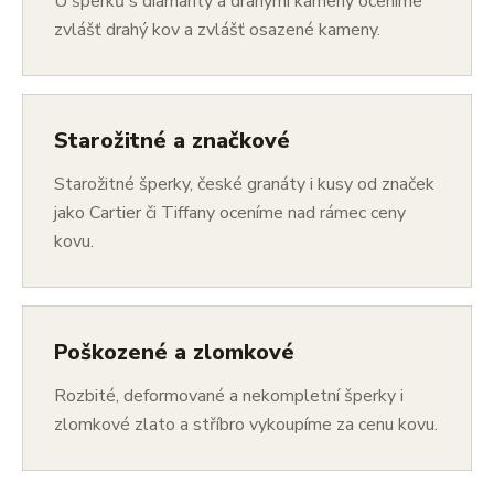
U šperků s diamanty a drahými kameny oceníme
zvlášť drahý kov a zvlášť osazené kameny.
Starožitné a značkové
Starožitné šperky, české granáty i kusy od značek
jako Cartier či Tiffany oceníme nad rámec ceny
kovu.
Poškozené a zlomkové
Rozbité, deformované a nekompletní šperky i
zlomkové zlato a stříbro vykoupíme za cenu kovu.