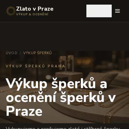
Zlato v Praze
🇨🇿
VÝKUP & OCENĚNÍ
ÚVOD
/
VÝKUP ŠPERKŮ
VÝKUP ŠPERKŮ PRAHA
Výkup šperků a
ocenění šperků v
Praze