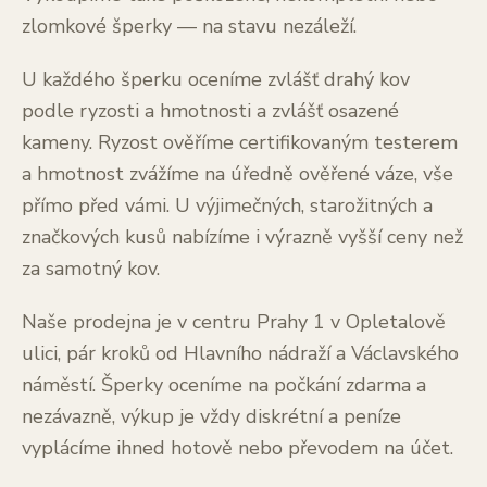
zlomkové šperky — na stavu nezáleží.
U každého šperku oceníme zvlášť drahý kov
podle ryzosti a hmotnosti a zvlášť osazené
kameny. Ryzost ověříme certifikovaným testerem
a hmotnost zvážíme na úředně ověřené váze, vše
přímo před vámi. U výjimečných, starožitných a
značkových kusů nabízíme i výrazně vyšší ceny než
za samotný kov.
Naše prodejna je v centru Prahy 1 v Opletalově
ulici, pár kroků od Hlavního nádraží a Václavského
náměstí. Šperky oceníme na počkání zdarma a
nezávazně, výkup je vždy diskrétní a peníze
vyplácíme ihned hotově nebo převodem na účet.