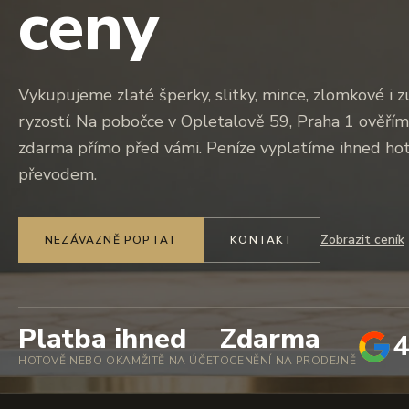
ceny
Vykupujeme zlaté šperky, slitky, mince, zlomkové i z
ryzostí. Na pobočce v Opletalově 59, Praha 1 ověřím
zdarma přímo před vámi. Peníze vyplatíme ihned h
převodem.
Zobrazit ceník
NEZÁVAZNĚ POPTAT
KONTAKT
Platba ihned
Zdarma
4
HOTOVĚ NEBO OKAMŽITĚ NA ÚČET
OCENĚNÍ NA PRODEJNĚ