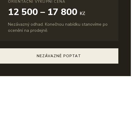
ORIENTAČNÍ VÝKUPNÍ CENA
12 500 – 17 800
Kč
Nezávazný odhad. Konečnou nabídku stanovíme po
ocenění na prodejně.
NEZÁVAZNĚ POPTAT