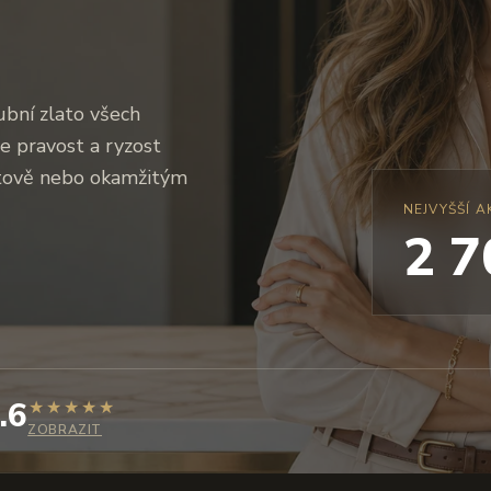
ubní zlato všech
e pravost a ryzost
otově nebo okamžitým
NEJVYŠŠÍ A
2 
.6
★
★
★
★
★
ZOBRAZIT