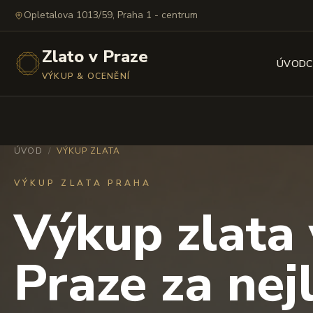
Opletalova 1013/59, Praha 1 - centrum
Zlato v Praze
ÚVOD
C
VÝKUP & OCENĚNÍ
ÚVOD
/
VÝKUP ZLATA
VÝKUP ZLATA PRAHA
Výkup zlata 
Praze za nej