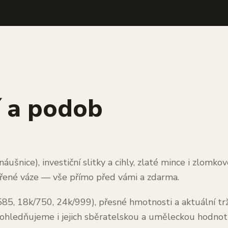
í a podob
áušnice), investiční slitky a cihly, zlaté mince i zlomk
řené váze — vše přímo před vámi a zdarma.
/585, 18k/750, 24k/999), přesné hmotnosti a aktuální t
 zohledňujeme i jejich sběratelskou a uměleckou hodnot