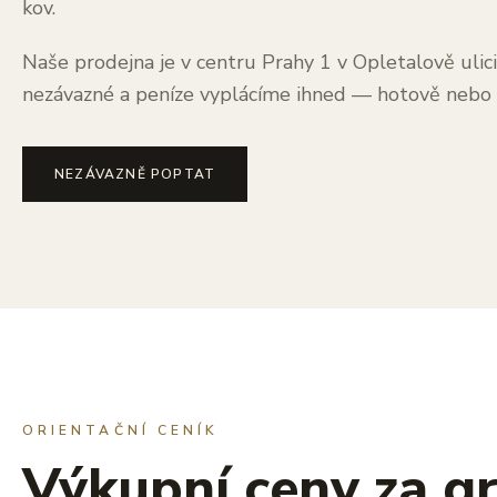
kov.
Naše prodejna je v centru Prahy 1 v Opletalově ulici
nezávazné a peníze vyplácíme ihned — hotově nebo
NEZÁVAZNĚ POPTAT
ORIENTAČNÍ CENÍK
Výkupní ceny za g