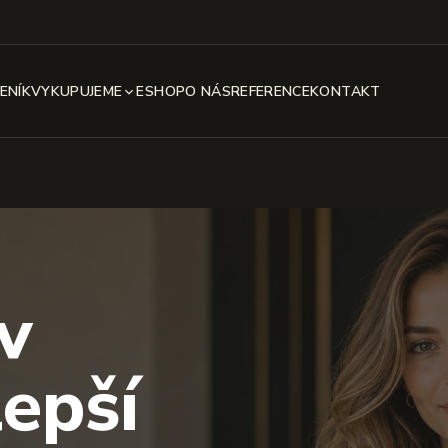
ENÍK
VYKUPUJEME
ESHOP
O NÁS
REFERENCE
KONTAKT
v
lepší