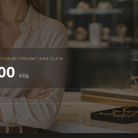
KTUÁLNÍ VÝKUPNÍ CENA ZLATA
700
Kč/g