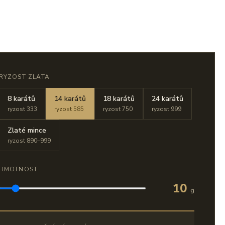
RYZOST ZLATA
8 karátů
14 karátů
18 karátů
24 karátů
ryzost 333
ryzost 585
ryzost 750
ryzost 999
Zlaté mince
ryzost 890–999
HMOTNOST
10
g