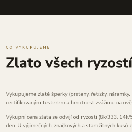
CO VYKUPUJEME
Zlato všech ryzost
Vykupujeme zlaté šperky (prsteny, řetízky, náramky, n
certifikovaným testerem a hmotnost zvážíme na ově
Výkupní cena zlata se odvíjí od ryzosti (8k/333, 14k
den. U výjimečných, značkových a starožitných kusů