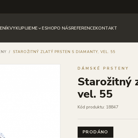
ENÍK
VYKUPUJEME
ESHOP
O NÁS
REFERENCE
KONTAKT
ENY
/
STAROŽITNÝ ZLATÝ PRSTEN S DIAMANTY, VEL. 55
DÁMSKÉ PRSTENY
Starožitný 
vel. 55
Kód produktu: 18847
PRODÁNO