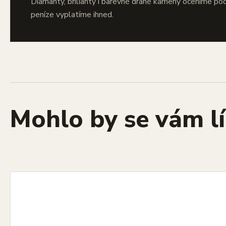
Diamanty, brilianty i barevné drahé kameny oceníme po
peníze vyplatíme ihned.
Mohlo by se vám lí