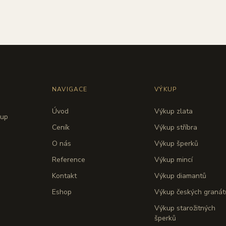
NAVIGACE
VÝKUP
Úvod
Výkup zlata
kup
Ceník
Výkup stříbra
O nás
Výkup šperků
Reference
Výkup mincí
Kontakt
Výkup diamantů
Eshop
Výkup českých granát
Výkup starožitných
šperků