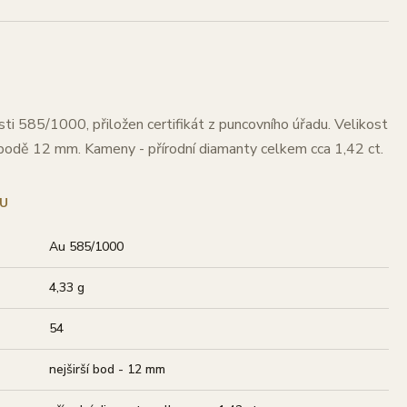
sti 585/1000, přiložen certifikát z puncovního úřadu. Velikost
m bodě 12 mm. Kameny - přírodní diamanty celkem cca 1,42 ct.
U
Au 585/1000
4,33 g
54
nejširší bod - 12 mm