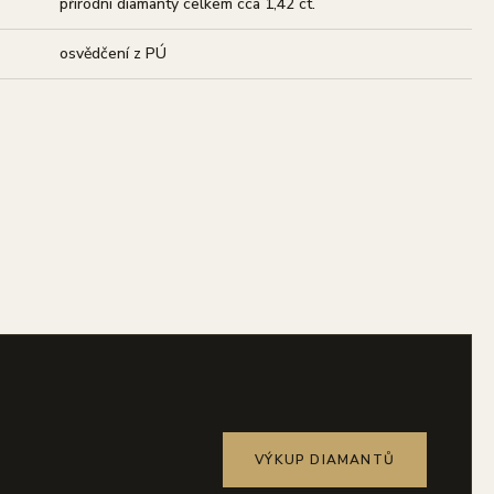
přírodní diamanty celkem cca 1,42 ct.
osvědčení z PÚ
VÝKUP DIAMANTŮ