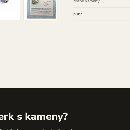
drahé kameny
punc
erk s kameny?