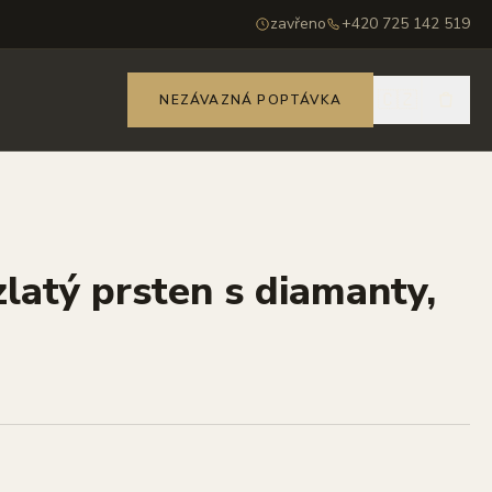
zavřeno
+420 725 142 519
🇨🇿
NEZÁVAZNÁ POPTÁVKA
zlatý prsten s diamanty,