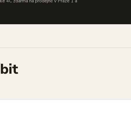
dle 4C zdarma na prodejně v Praze 1 a
bit