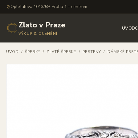
Opletalova 1013/59, Praha 1 - centrum
Zlato v Praze
ÚVOD
C
VÝKUP & OCENĚNÍ
ÚVOD
/
ŠPERKY
/
ZLATÉ ŠPERKY
/
PRSTENY
/
DÁMSKÉ PRST