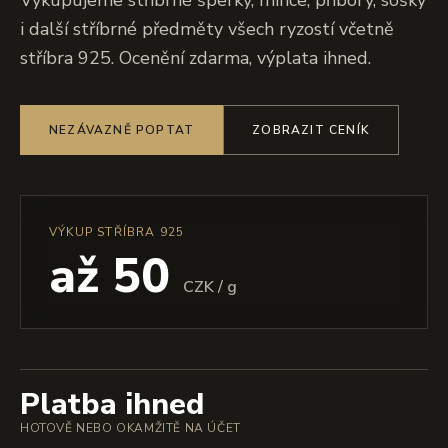
Vykupujeme stříbrné šperky, mince, příbory, sošky
i další stříbrné předměty všech ryzostí včetně
stříbra 925. Ocenění zdarma, výplata ihned.
NEZÁVAZNĚ POPTAT
ZOBRAZIT CENÍK
VÝKUP STŘÍBRA 925
až 50
CZK / g
Platba ihned
HOTOVĚ NEBO OKAMŽITĚ NA ÚČET