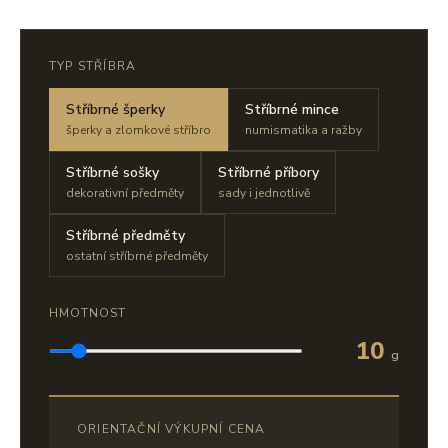
TYP STŘÍBRA
Stříbrné šperky
Stříbrné mince
šperky a zlomkové stříbro
numismatika a ražby
Stříbrné sošky
Stříbrné příbory
dekorativní předměty
sady i jednotlivě
Stříbrné předměty
ostatní stříbrné předměty
HMOTNOST
10
g
ORIENTAČNÍ VÝKUPNÍ CENA