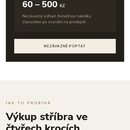
60 – 500
Kč
Nezávazný odhad. Konečnou nabídku
stanovíme po ocenění na prodejně.
NEZÁVAZNĚ POPTAT
JAK TO PROBÍHÁ
Výkup stříbra ve
čtyřech krocích