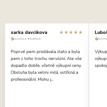
sarka davcikova
★
★
★
★
★
Lubo
GOOGLE RECENZE
GOOG
Poprvé jsem prodávala zlato a byla
Výkup
jsem z toho trochu nervózní. Ale vše
výkup
dopadlo dobře, včetně výkupní ceny.
spokoj
Obsluha byla velmi milá, vstřícná a
profesionální. Mohu j...