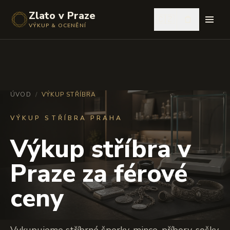
Zlato v Praze
🇨🇿
VÝKUP & OCENĚNÍ
ÚVOD
/
VÝKUP STŘÍBRA
VÝKUP STŘÍBRA PRAHA
Výkup stříbra v
Praze za férové
ceny