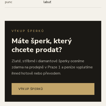
punc
labuť
VÝKUP ŠPERKŮ
Máte šperk, který
chcete prodat?
Zlaté, stříbrné i diamantové šperky oceníme
zdarma na prodejně v Praze 1 a peníze vyplatíme
ihned hotově nebo převodem.
VÝKUP ŠPERKŮ