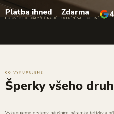
Platba ihned
Zdarma
4
HOTOVĚ NEBO OKAMŽITĚ NA ÚČET
OCENĚNÍ NA PRODEJNĚ
CO VYKUPUJEME
Šperky všeho dru
Vykupujeme prsteny, náušnice, náramky, řetízky a pří