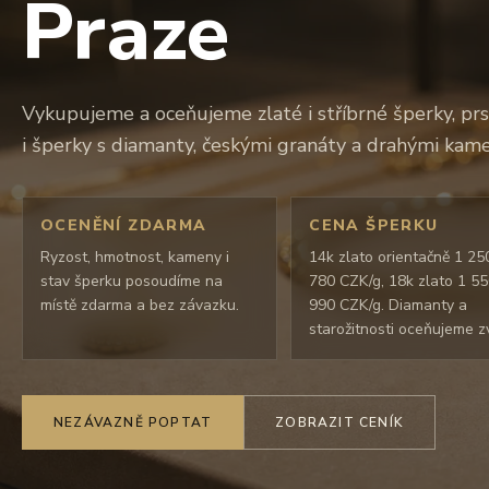
Praze
Vykupujeme a oceňujeme zlaté i stříbrné šperky, prs
i šperky s diamanty, českými granáty a drahými kame
OCENĚNÍ ZDARMA
CENA ŠPERKU
Ryzost, hmotnost, kameny i
14k zlato orientačně 1 25
stav šperku posoudíme na
780 CZK/g, 18k zlato 1 5
místě zdarma a bez závazku.
990 CZK/g. Diamanty a
starožitnosti oceňujeme zv
NEZÁVAZNĚ POPTAT
ZOBRAZIT CENÍK