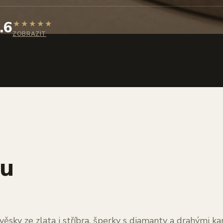
.6
★
★
★
★
★
ZOBRAZIT
hu
věsky ze zlata i stříbra, šperky s diamanty a drahými 