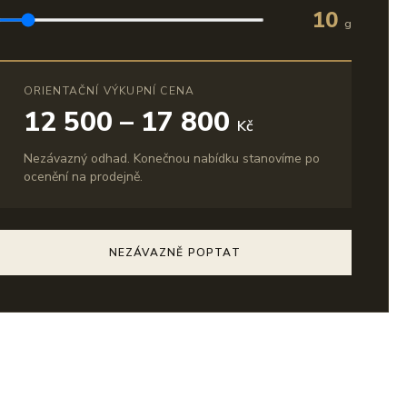
10
g
ORIENTAČNÍ VÝKUPNÍ CENA
12 500 – 17 800
Kč
Nezávazný odhad. Konečnou nabídku stanovíme po
ocenění na prodejně.
NEZÁVAZNĚ POPTAT