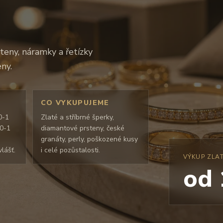
teny, náramky a řetízky
ny.
CO VYKUPUJEME
0-1
Zlaté a stříbrné šperky,
50-1
diamantové prsteny, české
granáty, perly, poškozené kusy
lášť.
i celé pozůstalosti.
VÝKUP ZLA
od