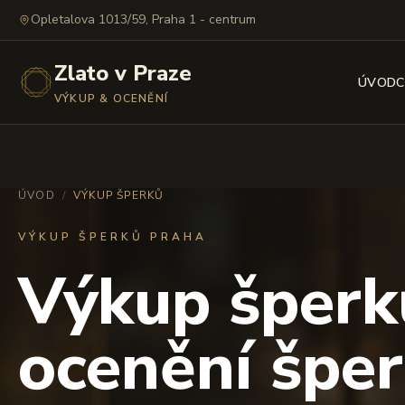
Opletalova 1013/59, Praha 1 - centrum
Zlato v Praze
ÚVOD
C
VÝKUP & OCENĚNÍ
ÚVOD
/
VÝKUP ŠPERKŮ
VÝKUP ŠPERKŮ PRAHA
Výkup šperk
ocenění šper