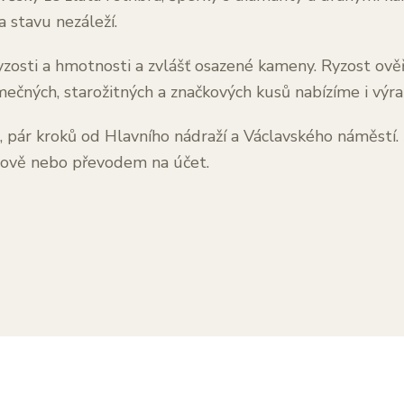
stavu nezáleží.
zosti a hmotnosti a zvlášť osazené kameny. Ryzost ov
mečných, starožitných a značkových kusů nabízíme i výra
i, pár kroků od Hlavního nádraží a Václavského náměstí
otově nebo převodem na účet.