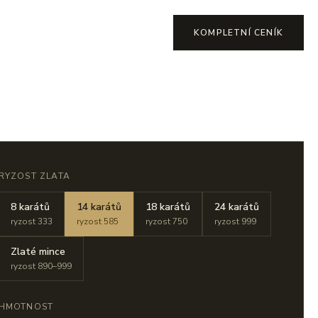
KOMPLETNÍ CENÍK
RYZOST ZLATA
8 karátů
14 karátů
18 karátů
24 karátů
ryzost 333
ryzost 585
ryzost 750
ryzost 999
Zlaté mince
ryzost 890–999
HMOTNOST