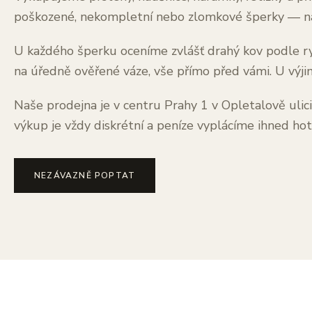
poškozené, nekompletní nebo zlomkové šperky — na 
U každého šperku oceníme zvlášť drahý kov podle ry
na úředně ověřené váze, vše přímo před vámi. U výji
Naše prodejna je v centru Prahy 1 v Opletalově ulic
výkup je vždy diskrétní a peníze vyplácíme ihned h
NEZÁVAZNĚ POPTAT