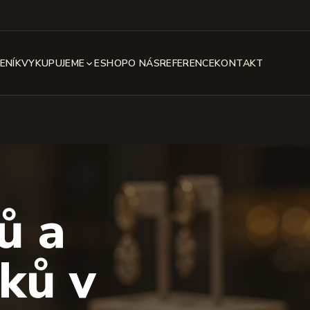
ENÍK
VYKUPUJEME
ESHOP
O NÁS
REFERENCE
KONTAKT
ů a
ků v