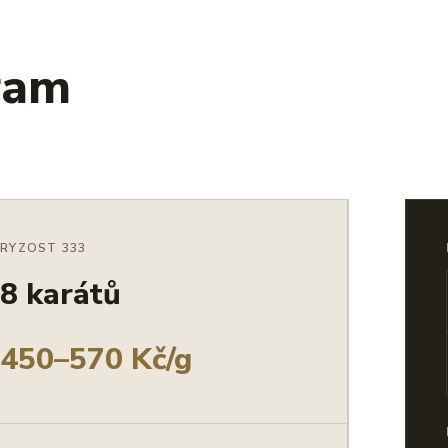
ram
RYZOST 333
8 karátů
450–570 Kč/g