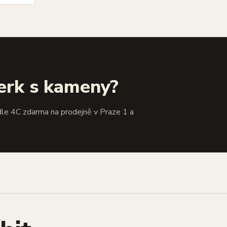
erk s kameny?
dle 4C zdarma na prodejně v Praze 1 a