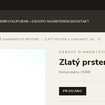
ENÍK
VYKUPUJEME
ESHOP
O NÁS
REFERENCE
KONTAKT
É DIAMANTOVÉ PRSTENY
/
ZLATÝ PRSTEN S DIAMANTY, VEL. 51
DÁMSKÉ DIAMANTOV
Zlatý prste
Kód produktu: 15068
PRODÁNO