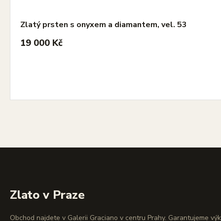
Zlatý prsten s onyxem a diamantem, vel. 53
19 000 Kč
Zlato v Praze
Obchod najdete v Galerii Graciano v centru Prahy. Garantujeme vý