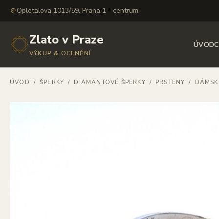
Opletalova 1013/59, Praha 1 - centrum
Zlato v Praze
ÚVOD
C
VÝKUP & OCENĚNÍ
ÚVOD
/
ŠPERKY
/
DIAMANTOVÉ ŠPERKY
/
PRSTENY
/
DÁMSK