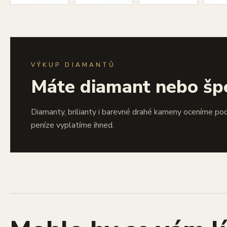
VÝKUP DIAMANTŮ
Máte diamant nebo šp
Diamanty, brilianty i barevné drahé kameny oceníme po
peníze vyplatíme ihned.