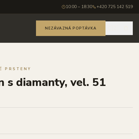
10:00 – 18:30
+420 725 142 519
🇨🇿
NEZÁVAZNÁ POPTÁVKA
É PRSTENY
n s diamanty, vel. 51