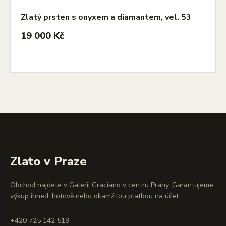
Zlatý prsten s onyxem a diamantem, vel. 53
19 000 Kč
Zlato v Praze
Obchod najdete v Galerii Graciano v centru Prahy. Garantujeme
výkup ihned, hotově nebo okamžitou platbou na účet.
+420 725 142 519