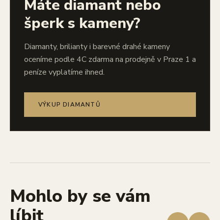
Máte diamant nebo
šperk s kameny?
Diamanty, brilianty i barevné drahé kameny
oceníme podle 4C zdarma na prodejně v Praze 1 a
peníze vyplatíme ihned.
VÝKUP DIAMANTŮ
Mohlo by se vám
líbit