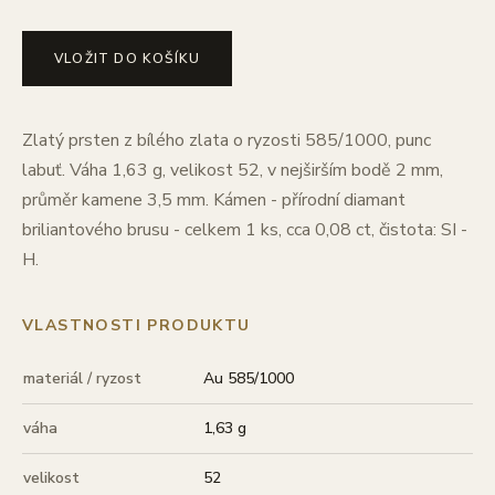
VLOŽIT DO KOŠÍKU
Zlatý prsten z bílého zlata o ryzosti 585/1000, punc
labuť. Váha 1,63 g, velikost 52, v nejširším bodě 2 mm,
průměr kamene 3,5 mm. Kámen - přírodní diamant
briliantového brusu - celkem 1 ks, cca 0,08 ct, čistota: SI -
H.
VLASTNOSTI PRODUKTU
materiál / ryzost
Au 585/1000
váha
1,63 g
velikost
52