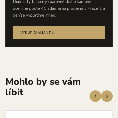
Diamanty, brilianty i barevné drahé kameny
oceníme podle 4C zdarma na prodejně v Praze 1 a
peníze vyplatíme ihned.
VÝKUP DIAMANTŮ
Mohlo by se vám
líbit