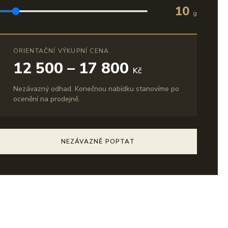
10
g
ORIENTAČNÍ VÝKUPNÍ CENA
12 500 – 17 800
Kč
Nezávazný odhad. Konečnou nabídku stanovíme po
ocenění na prodejně.
NEZÁVAZNĚ POPTAT