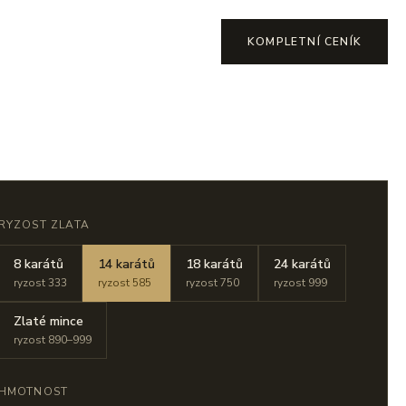
KOMPLETNÍ CENÍK
RYZOST ZLATA
8 karátů
14 karátů
18 karátů
24 karátů
ryzost 333
ryzost 585
ryzost 750
ryzost 999
Zlaté mince
ryzost 890–999
HMOTNOST