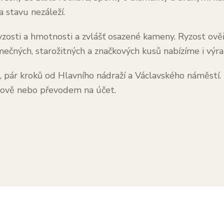
stavu nezáleží.
zosti a hmotnosti a zvlášť osazené kameny. Ryzost ov
mečných, starožitných a značkových kusů nabízíme i výra
i, pár kroků od Hlavního nádraží a Václavského náměstí
otově nebo převodem na účet.