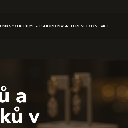
ENÍK
VYKUPUJEME
ESHOP
O NÁS
REFERENCE
KONTAKT
ů a
ků v