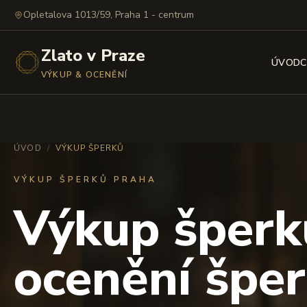
Opletalova 1013/59, Praha 1 - centrum
Zlato v Praze
ÚVOD
C
VÝKUP & OCENĚNÍ
ÚVOD
/
VÝKUP ŠPERKŮ
VÝKUP ŠPERKŮ PRAHA
Výkup šperk
ocenění šper