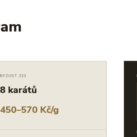
ram
RYZOST 333
8 karátů
450–570 Kč/g