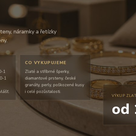
teny, náramky a řetízky
ny.
CO VYKUPUJEME
0-1
Zlaté a stříbrné šperky,
50-1
diamantové prsteny, české
granáty, perly, poškozené kusy
lášť.
i celé pozůstalosti.
VÝKUP ZLA
od