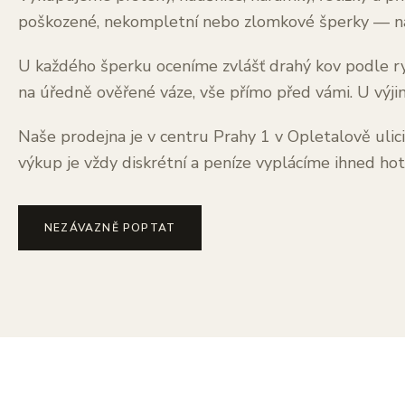
poškozené, nekompletní nebo zlomkové šperky — na 
U každého šperku oceníme zvlášť drahý kov podle ry
na úředně ověřené váze, vše přímo před vámi. U výji
Naše prodejna je v centru Prahy 1 v Opletalově ulic
výkup je vždy diskrétní a peníze vyplácíme ihned h
NEZÁVAZNĚ POPTAT