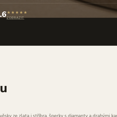
.6
★
★
★
★
★
ZOBRAZIT
hu
věsky ze zlata i stříbra, šperky s diamanty a drahými 