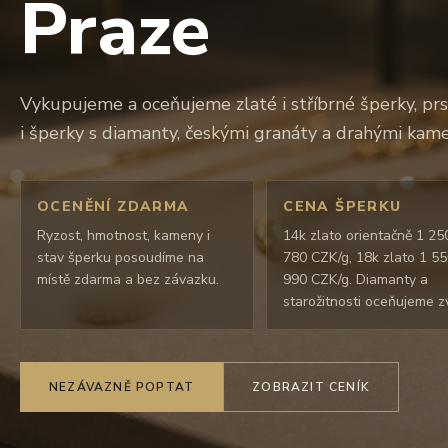
Praze
Vykupujeme a oceňujeme zlaté i stříbrné šperky, prs
i šperky s diamanty, českými granáty a drahými kame
OCENĚNÍ ZDARMA
CENA ŠPERKU
Ryzost, hmotnost, kameny i
14k zlato orientačně 1 25
stav šperku posoudíme na
780 CZK/g, 18k zlato 1 5
místě zdarma a bez závazku.
990 CZK/g. Diamanty a
starožitnosti oceňujeme zv
NEZÁVAZNĚ POPTAT
ZOBRAZIT CENÍK