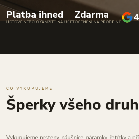
Platba ihned
Zdarma
4
HOTOVĚ NEBO OKAMŽITĚ NA ÚČET
OCENĚNÍ NA PRODEJNĚ
CO VYKUPUJEME
Šperky všeho dru
Vykupujeme prsteny, náušnice, náramky, řetízky a pří