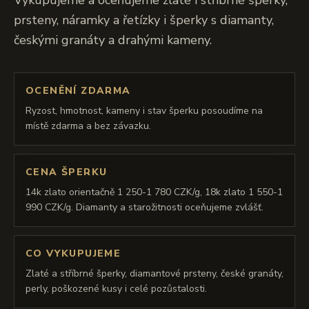
Vykupujeme a oceňujeme zlaté i stříbrné šperky,
prsteny, náramky a řetízky i šperky s diamanty,
českými granáty a drahými kameny.
OCENĚNÍ ZDARMA
Ryzost, hmotnost, kameny i stav šperku posoudíme na
místě zdarma a bez závazku.
CENA ŠPERKU
14k zlato orientačně 1 250-1 780 CZK/g, 18k zlato 1 550-1
990 CZK/g. Diamanty a starožitnosti oceňujeme zvlášť.
CO VYKUPUJEME
Zlaté a stříbrné šperky, diamantové prsteny, české granáty,
perly, poškozené kusy i celé pozůstalosti.