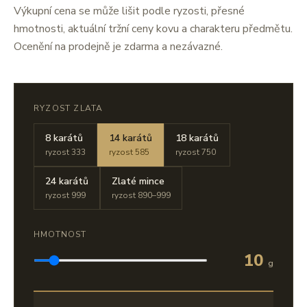
Výkupní cena se může lišit podle ryzosti, přesné
hmotnosti, aktuální tržní ceny kovu a charakteru předmětu.
Ocenění na prodejně je zdarma a nezávazné.
RYZOST ZLATA
8 karátů
14 karátů
18 karátů
ryzost 333
ryzost 585
ryzost 750
24 karátů
Zlaté mince
ryzost 999
ryzost 890–999
HMOTNOST
10
g