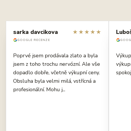
sarka davcikova
★
★
★
★
★
Lubo
GOOGLE RECENZE
GOOG
Poprvé jsem prodávala zlato a byla
Výkup
jsem z toho trochu nervózní. Ale vše
výkup
dopadlo dobře, včetně výkupní ceny.
spokoj
Obsluha byla velmi milá, vstřícná a
profesionální. Mohu j...