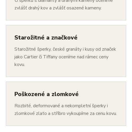
U šperků s diamanty a drahými kameny oceníme
zvlášť drahý kov a zvlášť osazené kameny.
Starožitné a značkové
Starožitné šperky, české granáty i kusy od značek
jako Cartier či Tiffany oceníme nad rámec ceny
kovu.
Poškozené a zlomkové
Rozbité, deformované a nekompletní šperky i
zlomkové zlato a stříbro vykoupíme za cenu kovu.