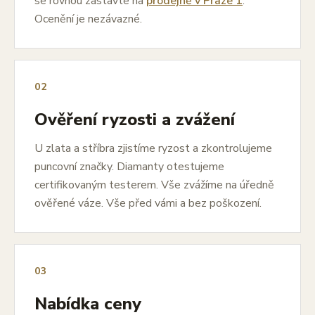
se rovnou zastavte na
prodejně v Praze 1
.
Ocenění je nezávazné.
02
Ověření ryzosti a zvážení
U zlata a stříbra zjistíme ryzost a zkontrolujeme
puncovní značky. Diamanty otestujeme
certifikovaným testerem. Vše zvážíme na úředně
ověřené váze. Vše před vámi a bez poškození.
03
Nabídka ceny