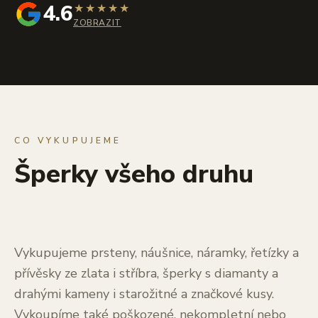
4.6
★
★
★
★
★
ZOBRAZIT
CO VYKUPUJEME
Šperky všeho druhu
Vykupujeme prsteny, náušnice, náramky, řetízky a
přívěsky ze zlata i stříbra, šperky s diamanty a
drahými kameny i starožitné a značkové kusy.
Vykoupíme také poškozené, nekompletní nebo