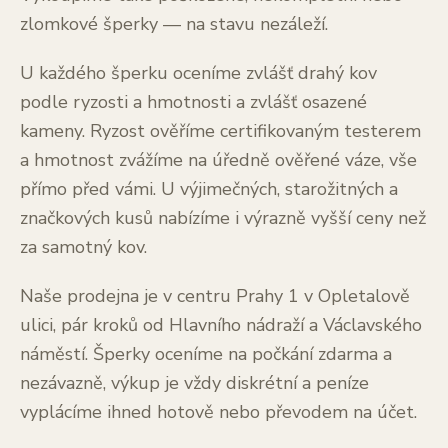
zlomkové šperky — na stavu nezáleží.
U každého šperku oceníme zvlášť drahý kov
podle ryzosti a hmotnosti a zvlášť osazené
kameny. Ryzost ověříme certifikovaným testerem
a hmotnost zvážíme na úředně ověřené váze, vše
přímo před vámi. U výjimečných, starožitných a
značkových kusů nabízíme i výrazně vyšší ceny než
za samotný kov.
Naše prodejna je v centru Prahy 1 v Opletalově
ulici, pár kroků od Hlavního nádraží a Václavského
náměstí. Šperky oceníme na počkání zdarma a
nezávazně, výkup je vždy diskrétní a peníze
vyplácíme ihned hotově nebo převodem na účet.