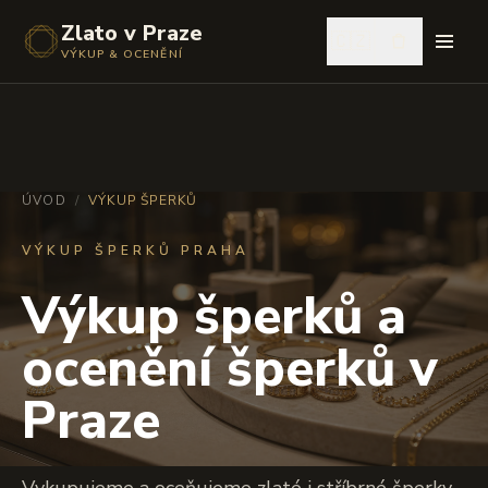
Zlato v Praze
🇨🇿
VÝKUP & OCENĚNÍ
ÚVOD
/
VÝKUP ŠPERKŮ
VÝKUP ŠPERKŮ PRAHA
Výkup šperků a
ocenění šperků v
Praze