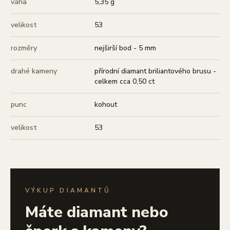
váha
5,35 g
velikost
53
rozměry
nejširší bod - 5 mm
drahé kameny
přírodní diamant briliantového brusu -
celkem cca 0,50 ct
punc
kohout
velikost
53
VÝKUP DIAMANTŮ
Máte diamant nebo