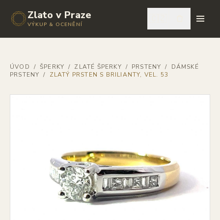
Zlato v Praze
🇨🇿
VÝKUP & OCENĚNÍ
ÚVOD
/
ŠPERKY
/
ZLATÉ ŠPERKY
/
PRSTENY
/
DÁMSKÉ
PRSTENY
/
ZLATÝ PRSTEN S BRILIANTY, VEL. 53