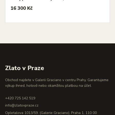
16 300 Kč
Zlato v Praze
Obchod najdete v Galerii Graciano v centru Prahy. Garantujeme
výkup ihned, hotově nebo okamžitou platbou na účet.
+420 725 142 519
info@zlatovpraze.cz
Opletalova 1013/59, (Galerie Graciano), Praha 1, 110 00