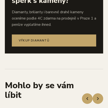
šperk s kameny?
Diamanty, brilianty i barevné drahé kameny
oceníme podle 4C zdarma na prodejně v Praze 1 a
peníze vyplatíme ihned.
VÝKUP DIAMANTŮ
Mohlo by se vám
líbit