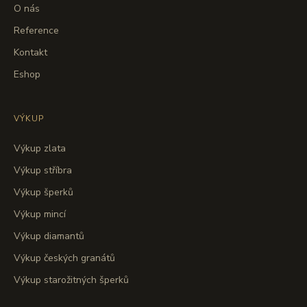
O nás
Reference
Kontakt
Eshop
VÝKUP
Výkup zlata
Výkup stříbra
Výkup šperků
Výkup mincí
Výkup diamantů
Výkup českých granátů
Výkup starožitných šperků