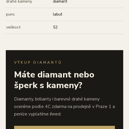
drahé kameny
diamant
punc
labuť
velikost
52
VÝKUP DIAMANTŮ
Máte diamant nebo
šperk s kameny?
Diamanty, brilianty i barevné drahé kameny
oceníme podle 4C zdarma na prodejně v Praze 1 a
peníze vyplatíme ihned.