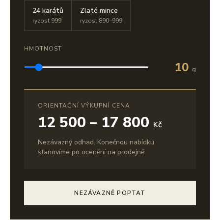
24 karátů
Zlaté mince
ryzost 999
ryzost 890–999
HMOTNOST
10
g
ORIENTAČNÍ VÝKUPNÍ CENA
12 500 – 17 800
Kč
Nezávazný odhad. Konečnou nabídku
stanovíme po ocenění na prodejně.
NEZÁVAZNĚ POPTAT