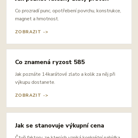
Co prozradí punc, opotřebení povrchu, konstrukce,
magnet a hmotnost.
ZOBRAZIT ->
Co znamená ryzost 585
Jak poznáte 14karátové zlato a kolik za něj při
výkupu dostanete.
ZOBRAZIT ->
Jak se stanovuje výkupní cena
Čtyři faktory, ze kterých vzniká konkrétní nabídka