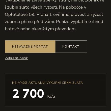
Vykupujeme zlaté šperky, slitky, mince, zlomkové
i zubní zlato všech ryzostí. Na pobočce v
Opletalově 59, Praha 1 ověříme pravost a ryzost
zdarma přímo před vámi. Peníze vyplatíme ihned
hotově nebo okamžitým převodem.
NEZÁVAZNĚ POPTAT
KONTAKT
Zobrazit ceník
NEJVYŠŠÍ AKTUÁLNÍ VÝKUPNÍ CENA ZLATA
2 700
Kč/g