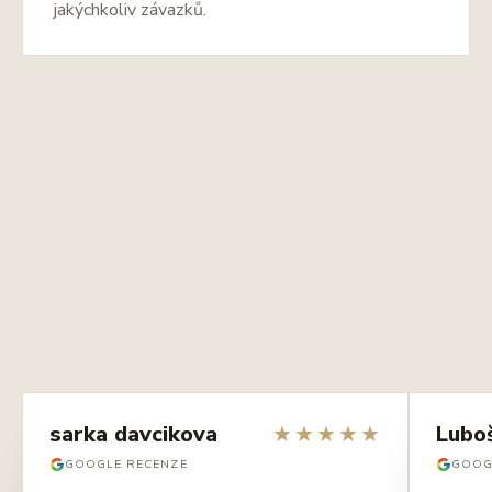
jakýchkoliv závazků.
sarka davcikova
★
★
★
★
★
Lubo
GOOGLE RECENZE
GOOG