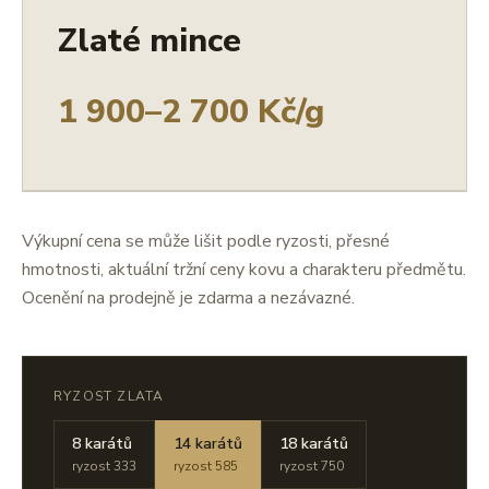
Zlaté mince
1 900–2 700 Kč/g
Výkupní cena se může lišit podle ryzosti, přesné
hmotnosti, aktuální tržní ceny kovu a charakteru předmětu.
Ocenění na prodejně je zdarma a nezávazné.
RYZOST ZLATA
8 karátů
14 karátů
18 karátů
ryzost 333
ryzost 585
ryzost 750