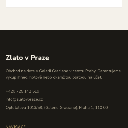
Zlato v Praze
Obchod najdete v Galerii Graciano v centru Prahy. Garantujeme
výkup ihned, hotově nebo okamžitou platbou na účet.
+420 725 142 519
info@zlatovpraze.cz
Opletalova 1013/59, (Galerie Graciano), Praha 1, 110 00
NAVIGACE