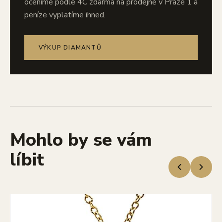
oceníme podle 4C zdarma na prodejně v Praze 1 a
peníze vyplatíme ihned.
VÝKUP DIAMANTŮ
Mohlo by se vám
líbit