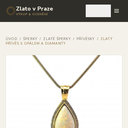
Zlato v Praze
🇨🇿
VÝKUP & OCENĚNÍ
ÚVOD
/
ŠPERKY
/
ZLATÉ ŠPERKY
/
PŘÍVĚSKY
/
ZLATÝ
PŘÍVĚS S OPÁLEM A DIAMANTY