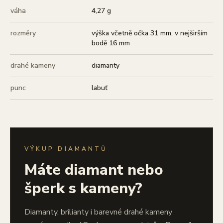
váha
4,27 g
rozměry
výška včetně očka 31 mm, v nejširším
bodě 16 mm
drahé kameny
diamanty
punc
labuť
VÝKUP DIAMANTŮ
Máte diamant nebo
šperk s kameny?
Diamanty, brilianty i barevné drahé kameny