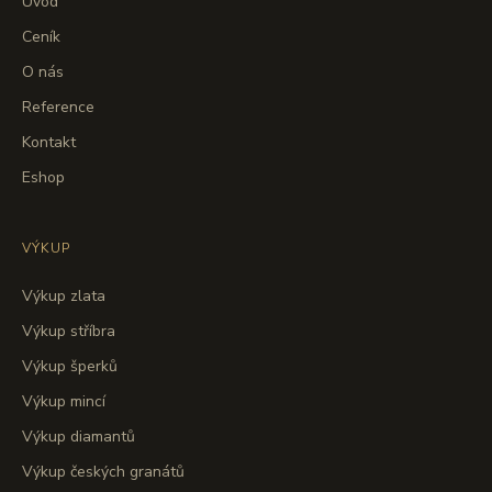
Úvod
Ceník
O nás
Reference
Kontakt
Eshop
VÝKUP
Výkup zlata
Výkup stříbra
Výkup šperků
Výkup mincí
Výkup diamantů
Výkup českých granátů