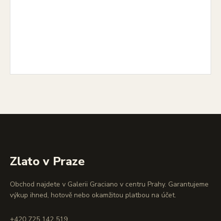
Zlato v Praze
Obchod najdete v Galerii Graciano v centru Prahy. Garantujeme
výkup ihned, hotově nebo okamžitou platbou na účet.
+420 725 142 519