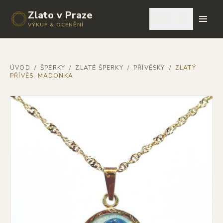
Zlato v Praze
🇨🇿
VÝKUP & OCENĚNÍ
ÚVOD
/
ŠPERKY
/
ZLATÉ ŠPERKY
/
PŘÍVĚSKY
/
ZLATÝ
PŘÍVĚS, MADONKA