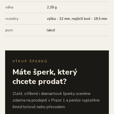
váha
2,28 g
rozměry
výška - 32 mm, nejširší bod - 18,5 mm
punc
labuť
VÝKUP ŠPERKŮ
Máte šperk, který
chcete prodat?
Zlaté, stříbrné i diamantové šperky oceníme
zdarma na prodejně v Praze 1 a peníze vyplatíme
ihned hotově nebo převodem.