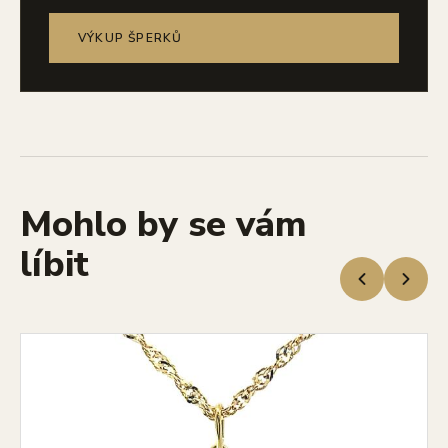
VÝKUP ŠPERKŮ
Mohlo by se vám
líbit