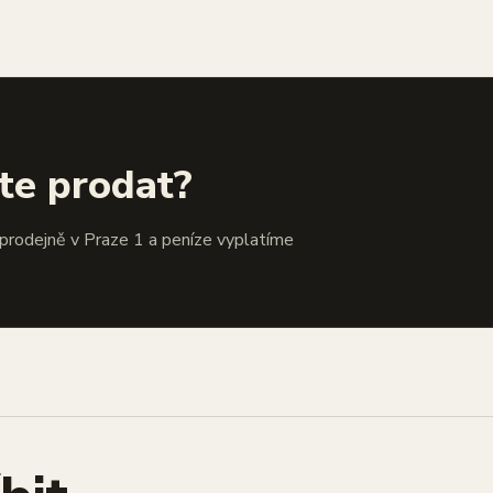
te prodat?
 prodejně v Praze 1 a peníze vyplatíme