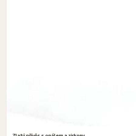
Zlatý přívěs s opálem a zirkony