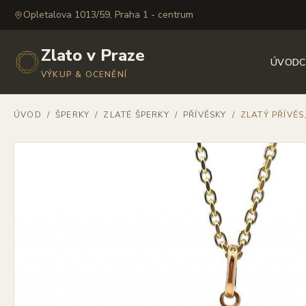
Opletalova 1013/59, Praha 1 - centrum
Zlato v Praze
ÚVOD
C
VÝKUP & OCENĚNÍ
ÚVOD
/
ŠPERKY
/
ZLATÉ ŠPERKY
/
PŘÍVĚSKY
/
ZLATÝ PŘÍVĚS