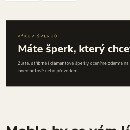
VÝKUP ŠPERKŮ
Máte šperk, který chce
Zlaté, stříbrné i diamantové šperky oceníme zdarma na
ihned hotově nebo převodem.