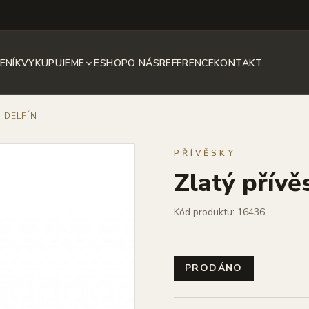
ENÍK
VYKUPUJEME
ESHOP
O NÁS
REFERENCE
KONTAKT
, DELFÍN
PŘÍVĚSKY
Zlatý přívěs
Kód produktu: 16436
PRODÁNO