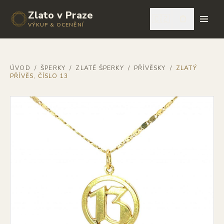
Zlato v Praze
🇨🇿
VÝKUP & OCENĚNÍ
ÚVOD
/
ŠPERKY
/
ZLATÉ ŠPERKY
/
PŘÍVĚSKY
/
ZLATÝ
PŘÍVĚS, ČÍSLO 13