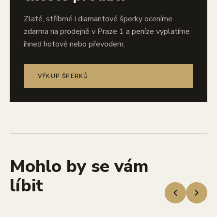
Zlaté, stříbrné i diamantové šperky oceníme
zdarma na prodejně v Praze 1 a peníze vyplatíme
ihned hotově nebo převodem.
VÝKUP ŠPERKŮ
Mohlo by se vám
líbit