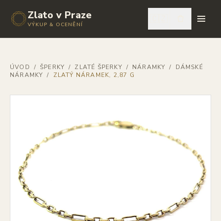
Zlato v Praze
🇨🇿
VÝKUP & OCENĚNÍ
ÚVOD
/
ŠPERKY
/
ZLATÉ ŠPERKY
/
NÁRAMKY
/
DÁMSKÉ
NÁRAMKY
/
ZLATÝ NÁRAMEK, 2,87 G