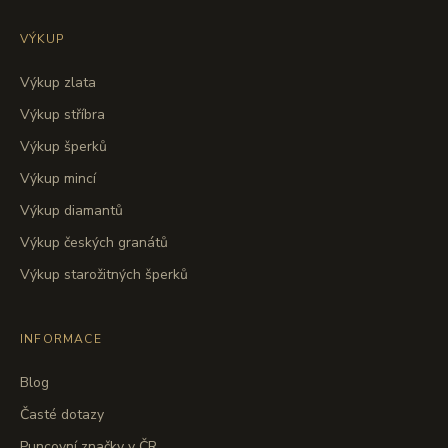
VÝKUP
Výkup zlata
Výkup stříbra
Výkup šperků
Výkup mincí
Výkup diamantů
Výkup českých granátů
Výkup starožitných šperků
INFORMACE
Blog
Časté dotazy
Puncovní značky v ČR