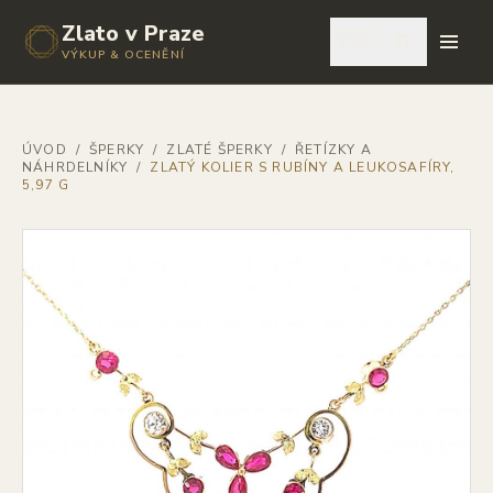
Zlato v Praze
🇨🇿
VÝKUP & OCENĚNÍ
ÚVOD
/
ŠPERKY
/
ZLATÉ ŠPERKY
/
ŘETÍZKY A
NÁHRDELNÍKY
/
ZLATÝ KOLIER S RUBÍNY A LEUKOSAFÍRY,
5,97 G