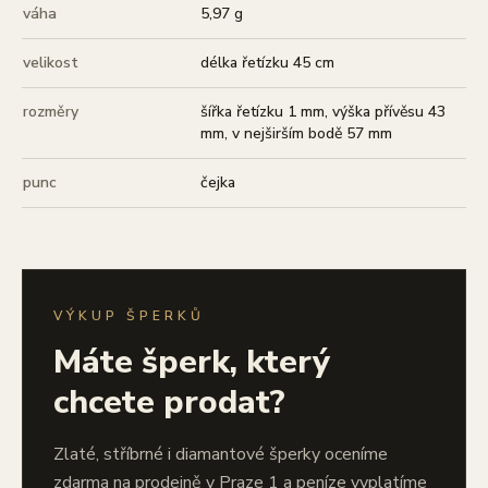
váha
5,97 g
velikost
délka řetízku 45 cm
rozměry
šířka řetízku 1 mm, výška přívěsu 43
mm, v nejširším bodě 57 mm
punc
čejka
VÝKUP ŠPERKŮ
Máte šperk, který
chcete prodat?
Zlaté, stříbrné i diamantové šperky oceníme
zdarma na prodejně v Praze 1 a peníze vyplatíme