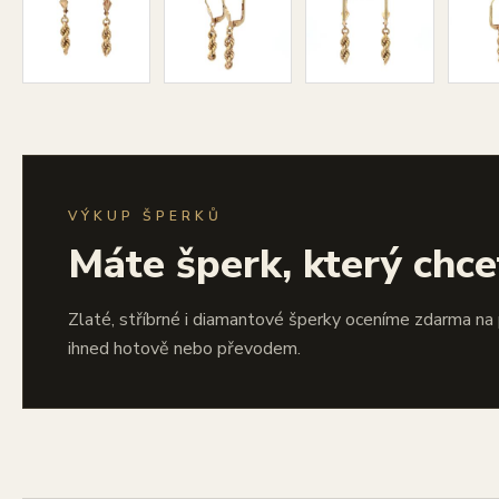
VÝKUP ŠPERKŮ
Máte šperk, který chce
Zlaté, stříbrné i diamantové šperky oceníme zdarma na
ihned hotově nebo převodem.