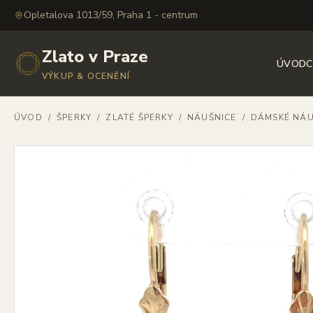
Opletalova 1013/59, Praha 1 - centrum
Zlato v Praze
ÚVOD
C
VÝKUP & OCENĚNÍ
ÚVOD
/
ŠPERKY
/
ZLATÉ ŠPERKY
/
NÁUŠNICE
/
DÁMSKÉ NÁU