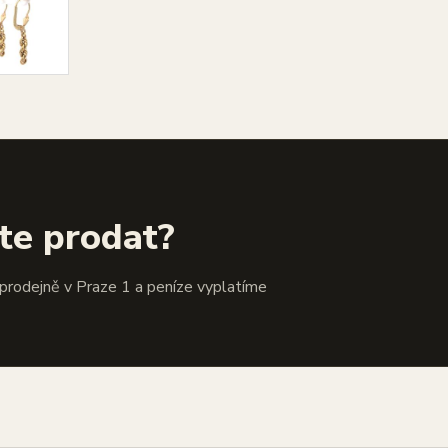
te prodat?
 prodejně v Praze 1 a peníze vyplatíme