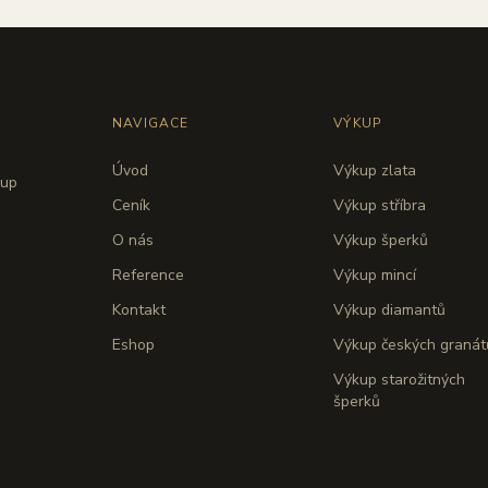
NAVIGACE
VÝKUP
Úvod
Výkup zlata
kup
Ceník
Výkup stříbra
O nás
Výkup šperků
Reference
Výkup mincí
Kontakt
Výkup diamantů
Eshop
Výkup českých granát
Výkup starožitných
šperků