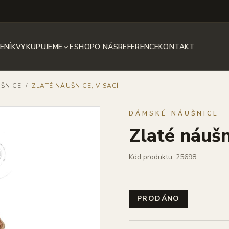
ENÍK
VYKUPUJEME
ESHOP
O NÁS
REFERENCE
KONTAKT
ŠNICE
/
ZLATÉ NÁUŠNICE, VISACÍ
DÁMSKÉ NÁUŠNICE
Zlaté náušni
Kód produktu: 25698
PRODÁNO