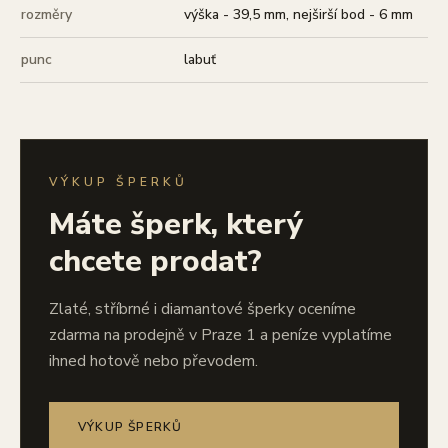
rozměry
výška - 39,5 mm, nejširší bod - 6 mm
punc
labuť
VÝKUP ŠPERKŮ
Máte šperk, který
chcete prodat?
Zlaté, stříbrné i diamantové šperky oceníme
zdarma na prodejně v Praze 1 a peníze vyplatíme
ihned hotově nebo převodem.
VÝKUP ŠPERKŮ