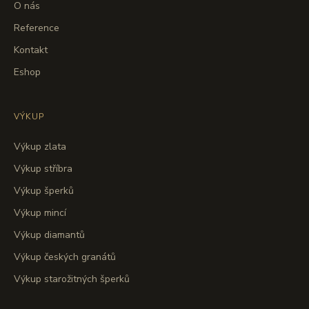
O nás
Reference
Kontakt
Eshop
VÝKUP
Výkup zlata
Výkup stříbra
Výkup šperků
Výkup mincí
Výkup diamantů
Výkup českých granátů
Výkup starožitných šperků